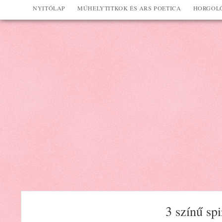
NYITÓLAP
MŰHELYTITKOK ÉS ARS POETICA
HORGOLÓ
3 színű spi