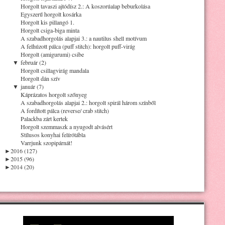
Horgolt tavaszi ajtódísz 2.: A koszorúalap beburkolása
Egyszerű horgolt kosárka
Horgolt kis pillangó 1.
Horgolt csiga-biga minta
A szabadhorgolás alapjai 3.: a nautilus shell motívum
A felhúzott pálca (puff stitch): horgolt puff-virág
Horgolt (amigurumi) csibe
▼
február (2)
Horgolt csillagvirág mandala
Horgolt dán szív
▼
január (7)
Káprázatos horgolt szőnyeg
A szabadhorgolás alapjai 2.: horgolt spirál három színből
A fordított pálca (reverse/ crab stitch)
Palackba zárt kertek
Horgolt szemmaszk a nyugodt alvásért
Stílusos konyhai felírótábla
Varrjunk szopipárnát!
►
2016 (127)
►
2015 (96)
►
2014 (20)