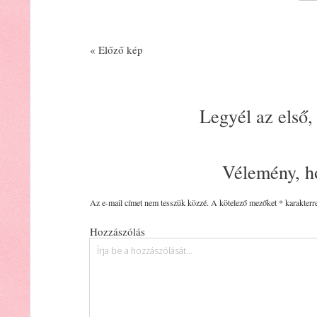
« Előző kép
Legyél az első,
Vélemény, h
Az e-mail címet nem tesszük közzé.
A kötelező mezőket
*
karakterre
Hozzászólás