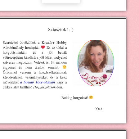
Sziasztok! :-)
Szeretettel üdvözöllek a Kreatív+ H
obby
Alkotóműhely
honlapján!
Ez az oldal a
horgolásmintáim és a jól bevált
sütireceptjeim tárolására jött létre, melyeket
szívesen megosztok Veletek is. Itt minden
ingyenes és nem árulok semmit.
Örömmel veszem a hozzászólásaitokat,
kérdéseiteket, véleményeteket és a kész
műveiteket
a honlap Face-oldalán
vagy a
cikkek alatt található
Hozzászólások
-ban.
Boldog horgolást!
Vica