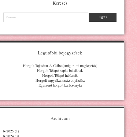
Keresés
Keresés
Legutóbbi bejegyzések
Horgolt Tojásban-A-Csibe (amigurumi meglepetés)
Horgolt Télapó-sapka babáknak
Horgolt Télapó-hálózsák
Horgolt angyalka karácsonyfadísz
Egyszerű horgolt karácsonyfa
Archívum
►
2025 (1)
►
2024 (3)