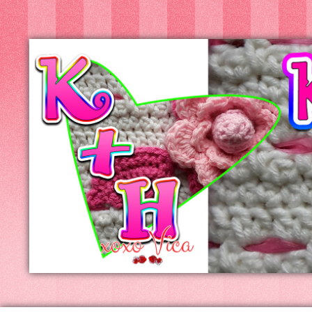
Kreatív+Hobby
Alkotóműhely