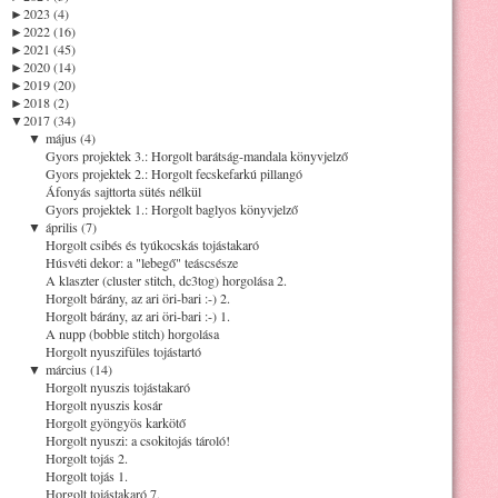
►
2023 (4)
►
2022 (16)
►
2021 (45)
►
2020 (14)
►
2019 (20)
►
2018 (2)
▼
2017 (34)
▼
május (4)
Gyors projektek 3.: Horgolt barátság-mandala könyvjelző
Gyors projektek 2.: Horgolt fecskefarkú pillangó
Áfonyás sajttorta sütés nélkül
Gyors projektek 1.: Horgolt baglyos könyvjelző
▼
április (7)
Horgolt csibés és tyúkocskás tojástakaró
Húsvéti dekor: a "lebegő" teáscsésze
A klaszter (cluster stitch, dc3tog) horgolása 2.
Horgolt bárány, az ari öri-bari :-) 2.
Horgolt bárány, az ari öri-bari :-) 1.
A nupp (bobble stitch) horgolása
Horgolt nyuszifüles tojástartó
▼
március (14)
Horgolt nyuszis tojástakaró
Horgolt nyuszis kosár
Horgolt gyöngyös karkötő
Horgolt nyuszi: a csokitojás tároló!
Horgolt tojás 2.
Horgolt tojás 1.
Horgolt tojástakaró 7.