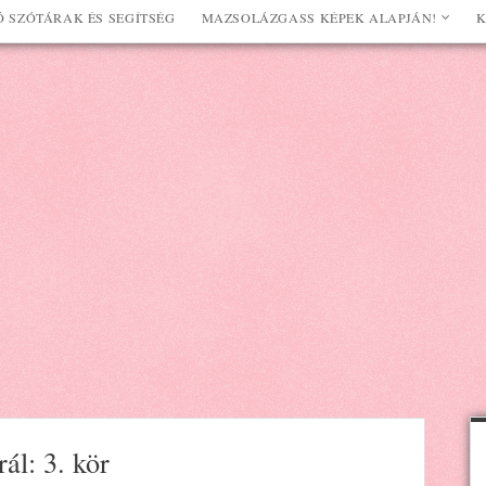
 SZÓTÁRAK ÉS SEGÍTSÉG
MAZSOLÁZGASS KÉPEK ALAPJÁN!
K
rál: 3. kör