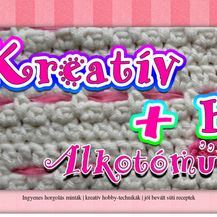
Ingyenes horgolás minták | kreatív hobby-technikák | jól bevált süti receptek