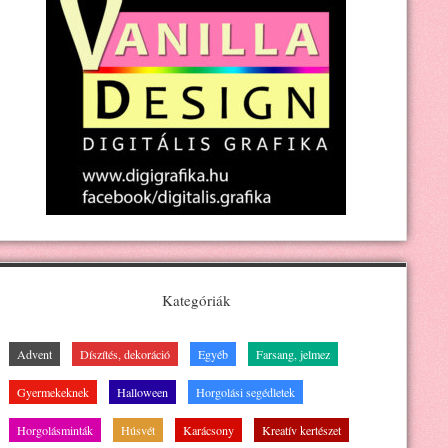
Kategóriák
Advent
Díszítés, dekoráció
Egyéb
Farsang, jelmez
Gyermekeknek
Halloween
Horgolási segédletek
Horgolásminták
Húsvét
Karácsony
Kreatív kertészet