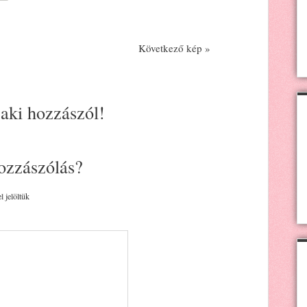
Következő kép »
 aki hozzászól!
ozzászólás?
l jelöltük