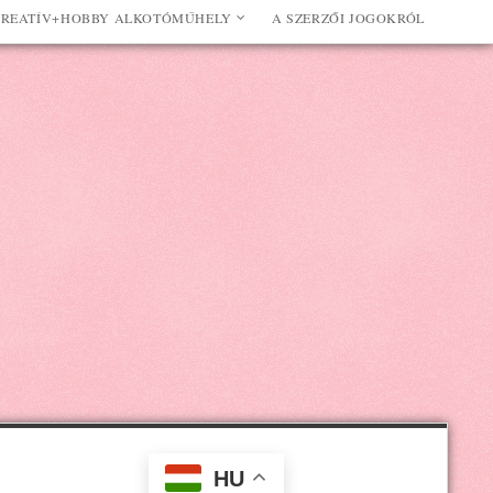
REATÍV+HOBBY ALKOTÓMŰHELY
A SZERZŐI JOGOKRÓL
HU