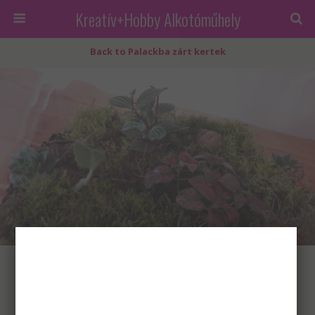
Kreatív+Hobby Alkotóműhely
Back to Palackba zárt kertek
Palack kertek: beültetjük növényekkel
« previous in gallery
next in gallery »