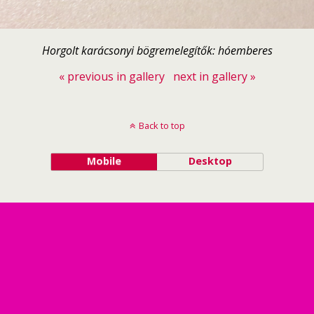
Horgolt karácsonyi bögremelegítők: hóemberes
« previous in gallery
next in gallery »
Back to top
Mobile
Desktop