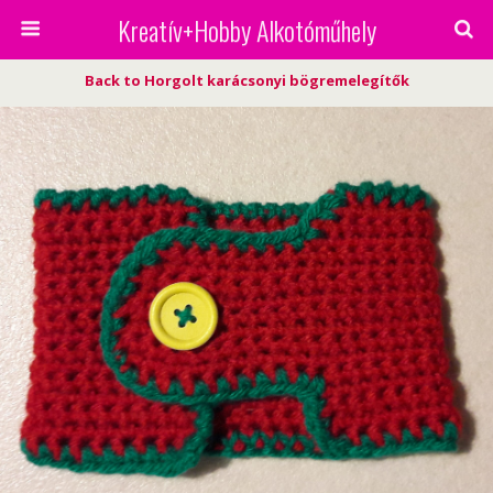
Kreatív+Hobby Alkotóműhely
Back to Horgolt karácsonyi bögremelegítők