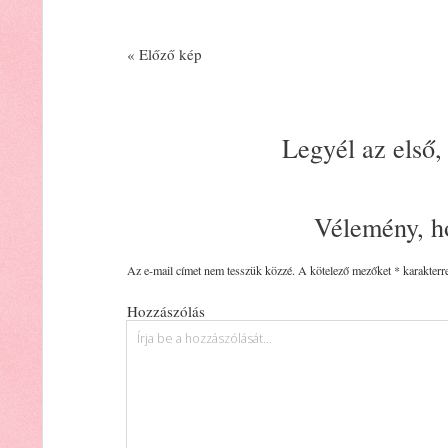
« Előző kép
Legyél az első,
Vélemény, h
Az e-mail címet nem tesszük közzé.
A kötelező mezőket
*
karakterre
Hozzászólás