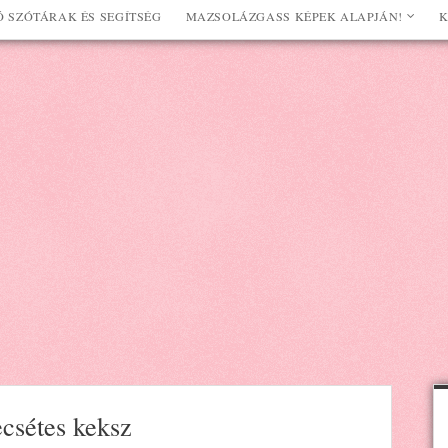
 SZÓTÁRAK ÉS SEGÍTSÉG
MAZSOLÁZGASS KÉPEK ALAPJÁN!
K
ecsétes keksz