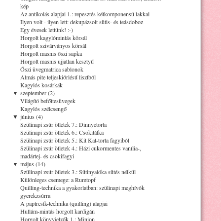
kép
Az antikolás alapjai 1.: repesztés kétkomponensű lakkal
Ilyen volt - ilyen lett: dekupázsolt sütis- és teásdoboz
Egy évesek lettünk! :-)
Horgolt kagylómintás körsál
Horgolt szivárványos körsál
Horgolt masnis őszi sapka
Horgolt masnis ujjatlan kesztyű
Őszi üvegmatrica sablonok
Almás pite teljeskiőrlésű lisztből
Kagylós kosárkák
▼
szeptember (2)
Világító befőttesüvegek
Kagylós szélcsengő
▼
június (4)
Szülinapi zsúr ötletek 7.: Dinnyetorta
Szülinapi zsúr ötletek 6.: Csokitálka
Szülinapi zsúr ötletek 5.: Kit Kat-torta fagyiból
Szülinapi zsúr ötletek 4.: Házi cukormentes vanília-,
madártej- és csokifagyi
▼
május (14)
Szülinapi zsúr ötletek 3.: Sütinyalóka sütés nélkül
Különleges csemege: a Rumtopf
Quilling-technika a gyakorlatban: szülinapi meghívók
gyerekzsúrra
A papírcsík-technika (quilling) alapjai
Hullám-mintás horgolt kardigán
Horgolt könyvjelzők 1.: Minion