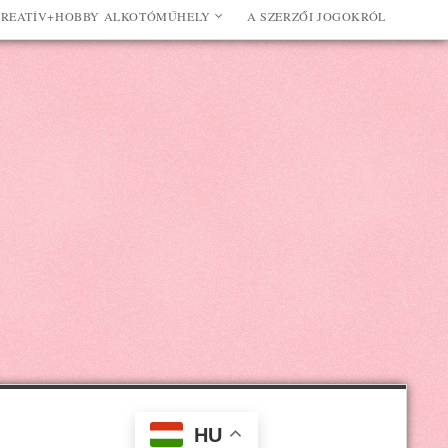
REATÍV+HOBBY ALKOTÓMŰHELY
A SZERZŐI JOGOKRÓL
HU