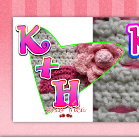
Kreatív+Hobby
Alkotóműhely