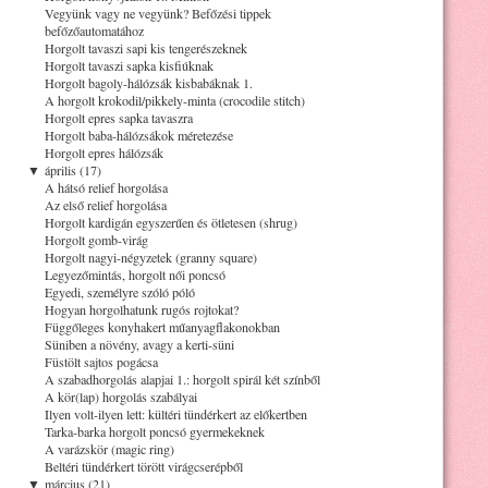
Vegyünk vagy ne vegyünk? Befőzési tippek
befőzőautomatához
Horgolt tavaszi sapi kis tengerészeknek
Horgolt tavaszi sapka kisfiúknak
Horgolt bagoly-hálózsák kisbabáknak 1.
A horgolt krokodil/pikkely-minta (crocodile stitch)
Horgolt epres sapka tavaszra
Horgolt baba-hálózsákok méretezése
Horgolt epres hálózsák
▼
április (17)
A hátsó relief horgolása
Az első relief horgolása
Horgolt kardigán egyszerűen és ötletesen (shrug)
Horgolt gomb-virág
Horgolt nagyi-négyzetek (granny square)
Legyezőmintás, horgolt női poncsó
Egyedi, személyre szóló póló
Hogyan horgolhatunk rugós rojtokat?
Függőleges konyhakert műanyagflakonokban
Süniben a növény, avagy a kerti-süni
Füstölt sajtos pogácsa
A szabadhorgolás alapjai 1.: horgolt spirál két színből
A kör(lap) horgolás szabályai
Ilyen volt-ilyen lett: kültéri tündérkert az előkertben
Tarka-barka horgolt poncsó gyermekeknek
A varázskör (magic ring)
Beltéri tündérkert törött virágcserépből
▼
március (21)