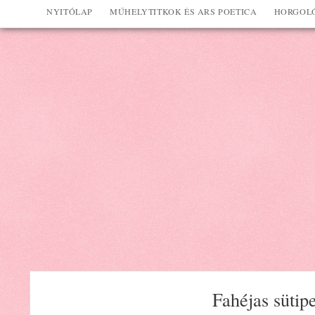
NYITÓLAP
MŰHELYTITKOK ÉS ARS POETICA
HORGOLÓ
Fahéjas sütip