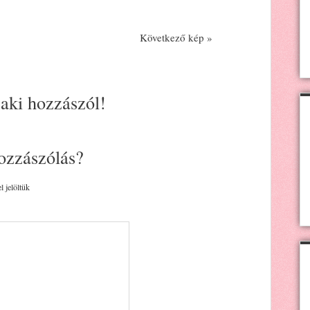
Következő kép »
 aki hozzászól!
ozzászólás?
l jelöltük