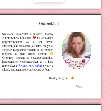
Sziasztok! :-)
Szeretettel üdvözöllek a Kreatív+ H
obby
Alkotóműhely
honlapján!
Ez az oldal a
horgolásmintáim és a jól bevált
sütireceptjeim tárolására jött létre, melyeket
szívesen megosztok Veletek is. Itt minden
ingyenes és nem árulok semmit.
Örömmel veszem a hozzászólásaitokat,
kérdéseiteket, véleményeteket és a kész
műveiteket
a honlap Face-oldalán
vagy a
cikkek alatt található
Hozzászólások
-ban.
Boldog horgolást!
Vica