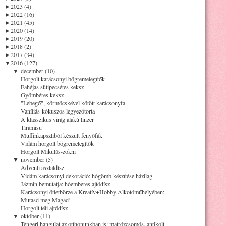
►
2023 (4)
►
2022 (16)
►
2021 (45)
►
2020 (14)
►
2019 (20)
►
2018 (2)
►
2017 (34)
▼
2016 (127)
▼
december (10)
Horgolt karácsonyi bögremelegítők
Fahéjas sütipecsétes keksz
Gyömbéres keksz
"Lebegő", körmöcskével kötött karácsonyfa
Vaníliás-kókuszos legyezőtorta
A klasszikus virág alakú linzer
Tiramisu
Muffinkapszliból készült fenyőfák
Vidám horgolt bögremelegítők
Horgolt Mikulás-zokni
▼
november (5)
Adventi asztaldísz
Vidám karácsonyi dekoráció: hógömb készítése házilag
Jázmin bemutatja: hóemberes ajtódísz
Karácsonyi ötletbörze a Kreatív+Hobby Alkotóműhelyében:
Mutasd meg Magad!
Horgolt téli ajtódísz
▼
október (11)
Tengeri hangulat az otthonunkban is: matrózcsomós, antikolt