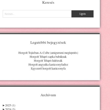
Keresés
Keresés
Legutóbbi bejegyzések
Horgolt Tojásban-A-Csibe (amigurumi meglepetés)
Horgolt Télapó-sapka babáknak
Horgolt Télapó-hálózsák
Horgolt angyalka karácsonyfadísz
Egyszerű horgolt karácsonyfa
Archívum
►
2025 (1)
►
2024 (3)