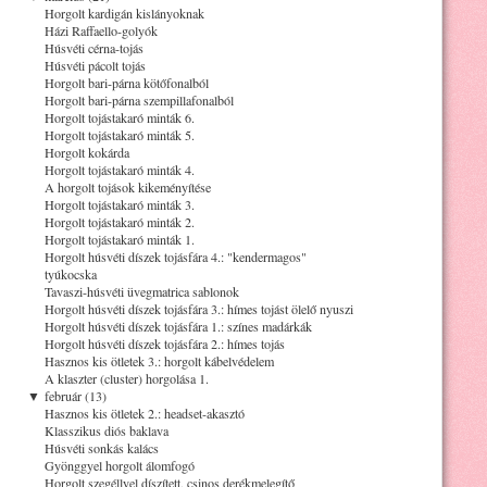
Horgolt kardigán kislányoknak
Házi Raffaello-golyók
Húsvéti cérna-tojás
Húsvéti pácolt tojás
Horgolt bari-párna kötőfonalból
Horgolt bari-párna szempillafonalból
Horgolt tojástakaró minták 6.
Horgolt tojástakaró minták 5.
Horgolt kokárda
Horgolt tojástakaró minták 4.
A horgolt tojások kikeményítése
Horgolt tojástakaró minták 3.
Horgolt tojástakaró minták 2.
Horgolt tojástakaró minták 1.
Horgolt húsvéti díszek tojásfára 4.: "kendermagos"
tyúkocska
Tavaszi-húsvéti üvegmatrica sablonok
Horgolt húsvéti díszek tojásfára 3.: hímes tojást ölelő nyuszi
Horgolt húsvéti díszek tojásfára 1.: színes madárkák
Horgolt húsvéti díszek tojásfára 2.: hímes tojás
Hasznos kis ötletek 3.: horgolt kábelvédelem
A klaszter (cluster) horgolása 1.
▼
február (13)
Hasznos kis ötletek 2.: headset-akasztó
Klasszikus diós baklava
Húsvéti sonkás kalács
Gyönggyel horgolt álomfogó
Horgolt szegéllyel díszített, csinos derékmelegítő