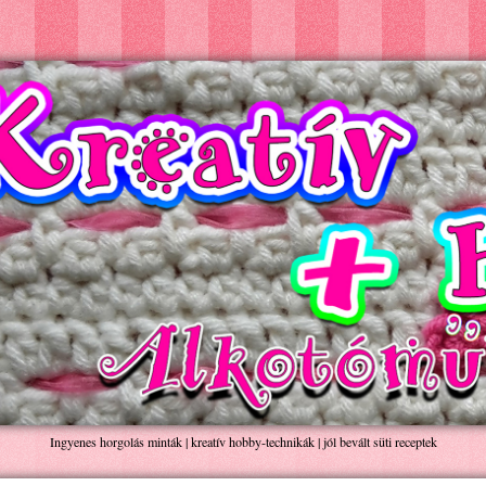
Ingyenes horgolás minták | kreatív hobby-technikák | jól bevált süti receptek