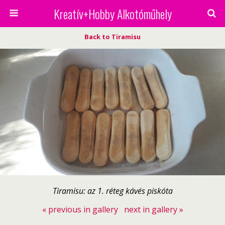
Kreatív+Hobby Alkotóműhely
Back to Tiramisu
Tiramisu: az 1. réteg kávés piskóta
« previous in gallery
next in gallery »