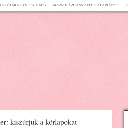
 SZÓTÁRAK ÉS SEGÍTSÉG
MAZSOLÁZGASS KÉPEK ALAPJÁN!
K
er: kiszúrjuk a körlapokat