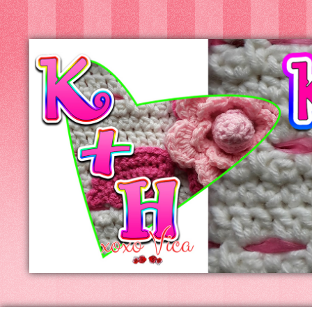
Kreatív+Hobby
Alkotóműhely