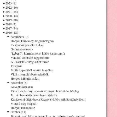
►
2023 (4)
►
2022 (16)
►
2021 (45)
►
2020 (14)
►
2019 (20)
►
2018 (2)
►
2017 (34)
▼
2016 (127)
▼
december (10)
Horgolt karácsonyi bögremelegítők
Fahéjas sütipecsétes keksz
Gyömbéres keksz
"Lebegő", körmöcskével kötött karácsonyfa
Vaníliás-kókuszos legyezőtorta
A klasszikus virág alakú linzer
Tiramisu
Muffinkapszliból készült fenyőfák
Vidám horgolt bögremelegítők
Horgolt Mikulás-zokni
▼
november (5)
Adventi asztaldísz
Vidám karácsonyi dekoráció: hógömb készítése házilag
Jázmin bemutatja: hóemberes ajtódísz
Karácsonyi ötletbörze a Kreatív+Hobby Alkotóműhelyében:
Mutasd meg Magad!
Horgolt téli ajtódísz
▼
október (11)
Tengeri hangulat az otthonunkban is: matrózcsomós, antikolt