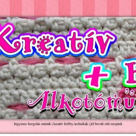
Ingyenes horgolás minták | kreatív hobby-technikák | jól bevált süti receptek