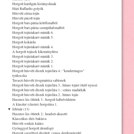
Horgolt kardigán kislányoknak
Házi Raffaello-golyók
Húsvéti cérna-tojás
Húsvéti pácolt tojás
Horgolt bari-párna kötőfonalból
Horgolt bari-párna szempillafonalból
Horgolt tojástakaró minták 6.
Horgolt tojástakaró minták 5.
Horgolt kokárda
Horgolt tojástakaró minták 4.
A horgolt tojások kikeményítése
Horgolt tojástakaró minták 3.
Horgolt tojástakaró minták 2.
Horgolt tojástakaró minták 1.
Horgolt húsvéti díszek tojásfára 4.: "kendermagos"
tyúkocska
Tavaszi-húsvéti üvegmatrica sablonok
Horgolt húsvéti díszek tojásfára 3.: hímes tojást ölelő nyuszi
Horgolt húsvéti díszek tojásfára 1.: színes madárkák
Horgolt húsvéti díszek tojásfára 2.: hímes tojás
Hasznos kis ötletek 3.: horgolt kábelvédelem
A klaszter (cluster) horgolása 1.
▼
február (13)
Hasznos kis ötletek 2.: headset-akasztó
Klasszikus diós baklava
Húsvéti sonkás kalács
Gyönggyel horgolt álomfogó
Horgolt szegéllyel díszített, csinos derékmelegítő