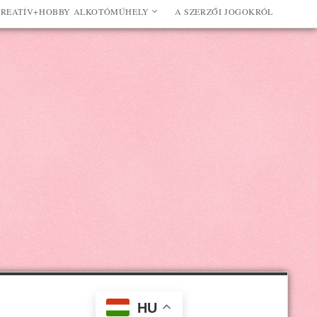
REATÍV+HOBBY ALKOTÓMŰHELY
A SZERZŐI JOGOKRÓL
HU