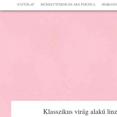
NYITÓLAP
MŰHELYTITKOK ÉS ARS POETICA
HORGOLÓ
Klasszikus virág alakú linz