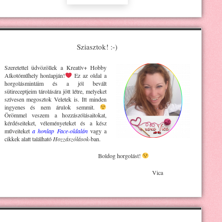
Sziasztok! :-)
Szeretettel üdvözöllek a Kreatív+ H
obby
Alkotóműhely
honlapján!
Ez az oldal a
horgolásmintáim és a jól bevált
sütireceptjeim tárolására jött létre, melyeket
szívesen megosztok Veletek is. Itt minden
ingyenes és nem árulok semmit.
Örömmel veszem a hozzászólásaitokat,
kérdéseiteket, véleményeteket és a kész
műveiteket
a honlap Face-oldalán
vagy a
cikkek alatt található
Hozzászólások
-ban.
Boldog horgolást!
Vica