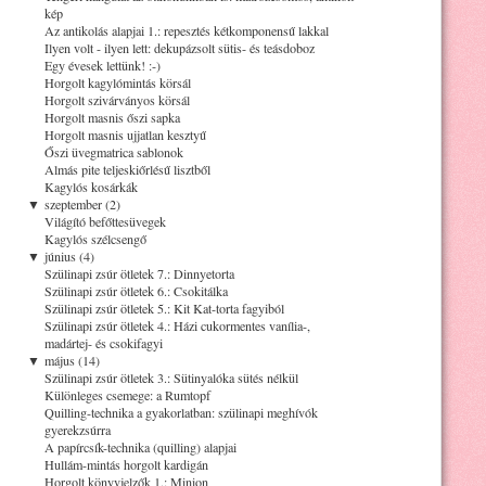
kép
Az antikolás alapjai 1.: repesztés kétkomponensű lakkal
Ilyen volt - ilyen lett: dekupázsolt sütis- és teásdoboz
Egy évesek lettünk! :-)
Horgolt kagylómintás körsál
Horgolt szivárványos körsál
Horgolt masnis őszi sapka
Horgolt masnis ujjatlan kesztyű
Őszi üvegmatrica sablonok
Almás pite teljeskiőrlésű lisztből
Kagylós kosárkák
▼
szeptember (2)
Világító befőttesüvegek
Kagylós szélcsengő
▼
június (4)
Szülinapi zsúr ötletek 7.: Dinnyetorta
Szülinapi zsúr ötletek 6.: Csokitálka
Szülinapi zsúr ötletek 5.: Kit Kat-torta fagyiból
Szülinapi zsúr ötletek 4.: Házi cukormentes vanília-,
madártej- és csokifagyi
▼
május (14)
Szülinapi zsúr ötletek 3.: Sütinyalóka sütés nélkül
Különleges csemege: a Rumtopf
Quilling-technika a gyakorlatban: szülinapi meghívók
gyerekzsúrra
A papírcsík-technika (quilling) alapjai
Hullám-mintás horgolt kardigán
Horgolt könyvjelzők 1.: Minion