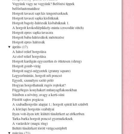
Vegyünk vagy ne vegyünk? Befőzési tippek
befőzőautomatához
Horgolt tavaszi sapi kis tengerészeknek
Horgolt tavaszi sapka kisfiúknak
Horgolt bagoly-hálózsák kisbabáknak 1.
A horgolt krokodil/pikkely-minta (crocodile stitch)
Horgolt epres sapka tavaszra
Horgolt baba-hálózsákok méretezése
Horgolt epres hálózsák
▼
április (17)
A hátsó relief horgolása
Az első relief horgolása
Horgolt kardigán egyszerűen és ötletesen (shrug)
Horgolt gomb-virág
Horgolt nagyi-négyzetek (granny square)
Legyezőmintás, horgolt női poncsó
Egyedi, személyre szóló póló
Hogyan horgolhatunk rugós rojtokat?
Függőleges konyhakert műanyagflakonokban
Süniben a növény, avagy a kerti-süni
Füstölt sajtos pogácsa
A szabadhorgolás alapjai 1.: horgolt spirál két színből
A kör(lap) horgolás szabályai
Ilyen volt-ilyen lett: kültéri tündérkert az előkertben
Tarka-barka horgolt poncsó gyermekeknek
A varázskör (magic ring)
Beltéri tündérkert törött virágcserépből
▼
március (21)