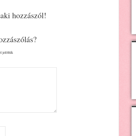
 aki hozzászól!
ozzászólás?
l jelöltük