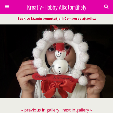
Kreatív+Hobby Alkotóműhely
Back to Jázmin bemutatja: hóemberes ajtódísz
« previous in gallery
next in gallery »