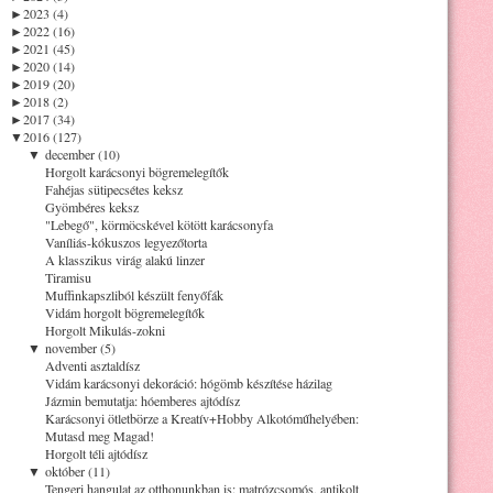
►
2023 (4)
►
2022 (16)
►
2021 (45)
►
2020 (14)
►
2019 (20)
►
2018 (2)
►
2017 (34)
▼
2016 (127)
▼
december (10)
Horgolt karácsonyi bögremelegítők
Fahéjas sütipecsétes keksz
Gyömbéres keksz
"Lebegő", körmöcskével kötött karácsonyfa
Vaníliás-kókuszos legyezőtorta
A klasszikus virág alakú linzer
Tiramisu
Muffinkapszliból készült fenyőfák
Vidám horgolt bögremelegítők
Horgolt Mikulás-zokni
▼
november (5)
Adventi asztaldísz
Vidám karácsonyi dekoráció: hógömb készítése házilag
Jázmin bemutatja: hóemberes ajtódísz
Karácsonyi ötletbörze a Kreatív+Hobby Alkotóműhelyében:
Mutasd meg Magad!
Horgolt téli ajtódísz
▼
október (11)
Tengeri hangulat az otthonunkban is: matrózcsomós, antikolt