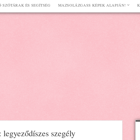
 SZÓTÁRAK ÉS SEGÍTSÉG
MAZSOLÁZGASS KÉPEK ALAPJÁN!
K
: legyeződíszes szegély