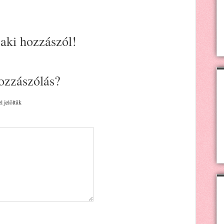
 aki hozzászól!
ozzászólás?
l jelöltük