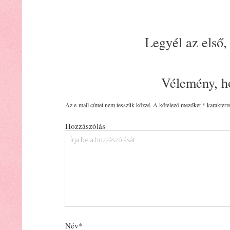
Legyél az első,
Vélemény, h
Az e-mail címet nem tesszük közzé.
A kötelező mezőket
*
karakterre
Hozzászólás
Név*