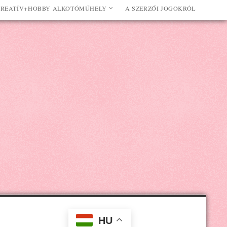
REATÍV+HOBBY ALKOTÓMŰHELY
A SZERZŐI JOGOKRÓL
HU