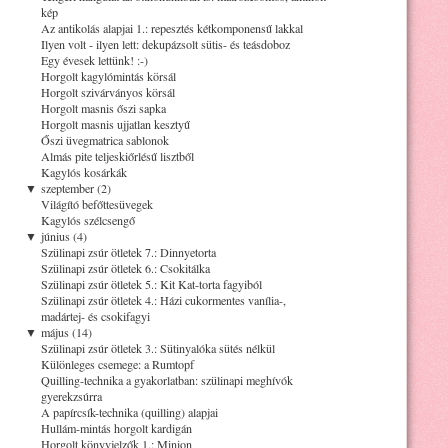
kép
Az antikolás alapjai 1.: repesztés kétkomponensű lakkal
Ilyen volt - ilyen lett: dekupázsolt sütis- és teásdoboz
Egy évesek lettünk! :-)
Horgolt kagylómintás körsál
Horgolt szivárványos körsál
Horgolt masnis őszi sapka
Horgolt masnis ujjatlan kesztyű
Őszi üvegmatrica sablonok
Almás pite teljeskiőrlésű lisztből
Kagylós kosárkák
▼
szeptember (2)
Világító befőttesüvegek
Kagylós szélcsengő
▼
június (4)
Szülinapi zsúr ötletek 7.: Dinnyetorta
Szülinapi zsúr ötletek 6.: Csokitálka
Szülinapi zsúr ötletek 5.: Kit Kat-torta fagyiból
Szülinapi zsúr ötletek 4.: Házi cukormentes vanília-,
madártej- és csokifagyi
▼
május (14)
Szülinapi zsúr ötletek 3.: Sütinyalóka sütés nélkül
Különleges csemege: a Rumtopf
Quilling-technika a gyakorlatban: szülinapi meghívók
gyerekzsúrra
A papírcsík-technika (quilling) alapjai
Hullám-mintás horgolt kardigán
Horgolt könyvjelzők 1.: Minion