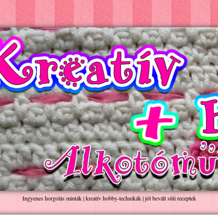
Ingyenes horgolás minták | kreatív hobby-technikák | jól bevált süti receptek