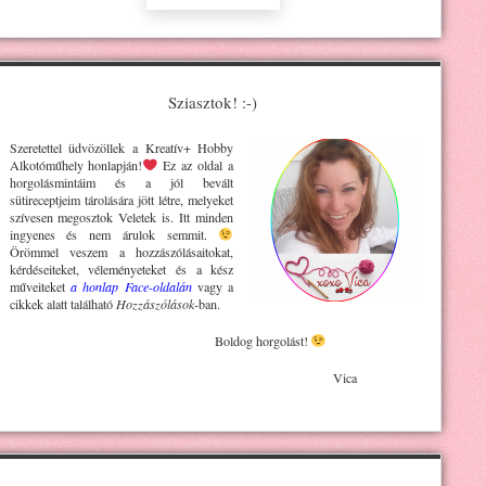
Sziasztok! :-)
Szeretettel üdvözöllek a Kreatív+ H
obby
Alkotóműhely
honlapján!
Ez az oldal a
horgolásmintáim és a jól bevált
sütireceptjeim tárolására jött létre, melyeket
szívesen megosztok Veletek is. Itt minden
ingyenes és nem árulok semmit.
Örömmel veszem a hozzászólásaitokat,
kérdéseiteket, véleményeteket és a kész
műveiteket
a honlap Face-oldalán
vagy a
cikkek alatt található
Hozzászólások
-ban.
Boldog horgolást!
Vica