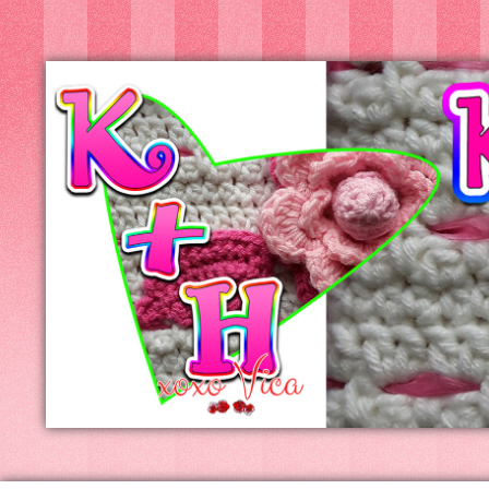
Kreatív+Hobby
Alkotóműhely