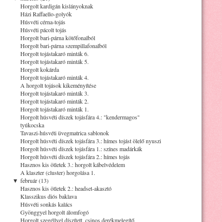
Horgolt kardigán kislányoknak
Házi Raffaello-golyók
Húsvéti cérna-tojás
Húsvéti pácolt tojás
Horgolt bari-párna kötőfonalból
Horgolt bari-párna szempillafonalból
Horgolt tojástakaró minták 6.
Horgolt tojástakaró minták 5.
Horgolt kokárda
Horgolt tojástakaró minták 4.
A horgolt tojások kikeményítése
Horgolt tojástakaró minták 3.
Horgolt tojástakaró minták 2.
Horgolt tojástakaró minták 1.
Horgolt húsvéti díszek tojásfára 4.: "kendermagos"
tyúkocska
Tavaszi-húsvéti üvegmatrica sablonok
Horgolt húsvéti díszek tojásfára 3.: hímes tojást ölelő nyuszi
Horgolt húsvéti díszek tojásfára 1.: színes madárkák
Horgolt húsvéti díszek tojásfára 2.: hímes tojás
Hasznos kis ötletek 3.: horgolt kábelvédelem
A klaszter (cluster) horgolása 1.
▼
február (13)
Hasznos kis ötletek 2.: headset-akasztó
Klasszikus diós baklava
Húsvéti sonkás kalács
Gyönggyel horgolt álomfogó
Horgolt szegéllyel díszített, csinos derékmelegítő