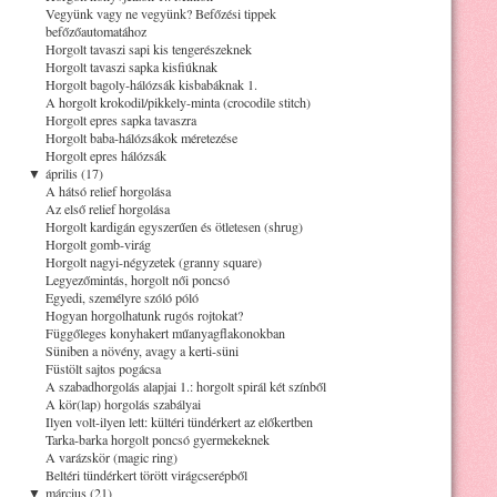
Vegyünk vagy ne vegyünk? Befőzési tippek
befőzőautomatához
Horgolt tavaszi sapi kis tengerészeknek
Horgolt tavaszi sapka kisfiúknak
Horgolt bagoly-hálózsák kisbabáknak 1.
A horgolt krokodil/pikkely-minta (crocodile stitch)
Horgolt epres sapka tavaszra
Horgolt baba-hálózsákok méretezése
Horgolt epres hálózsák
▼
április (17)
A hátsó relief horgolása
Az első relief horgolása
Horgolt kardigán egyszerűen és ötletesen (shrug)
Horgolt gomb-virág
Horgolt nagyi-négyzetek (granny square)
Legyezőmintás, horgolt női poncsó
Egyedi, személyre szóló póló
Hogyan horgolhatunk rugós rojtokat?
Függőleges konyhakert műanyagflakonokban
Süniben a növény, avagy a kerti-süni
Füstölt sajtos pogácsa
A szabadhorgolás alapjai 1.: horgolt spirál két színből
A kör(lap) horgolás szabályai
Ilyen volt-ilyen lett: kültéri tündérkert az előkertben
Tarka-barka horgolt poncsó gyermekeknek
A varázskör (magic ring)
Beltéri tündérkert törött virágcserépből
▼
március (21)