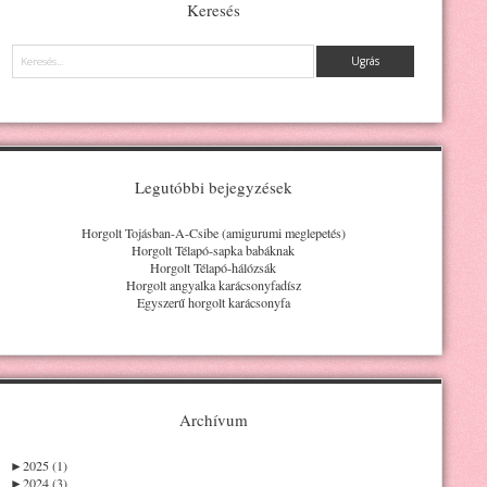
Keresés
Keresés
Legutóbbi bejegyzések
Horgolt Tojásban-A-Csibe (amigurumi meglepetés)
Horgolt Télapó-sapka babáknak
Horgolt Télapó-hálózsák
Horgolt angyalka karácsonyfadísz
Egyszerű horgolt karácsonyfa
Archívum
►
2025 (1)
►
2024 (3)