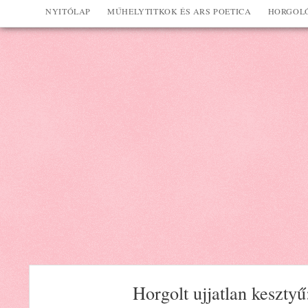
NYITÓLAP
MŰHELYTITKOK ÉS ARS POETICA
HORGOLÓ
Horgolt ujjatlan kesztyű