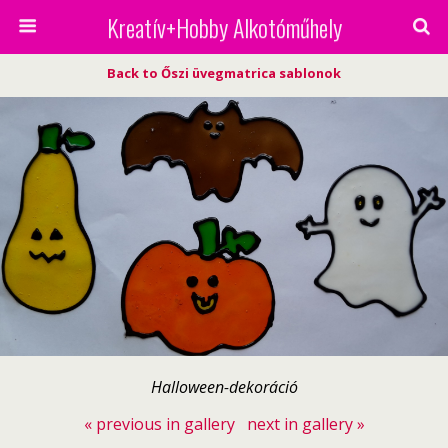
Kreatív+Hobby Alkotóműhely
Back to Őszi üvegmatrica sablonok
Halloween-dekoráció
« previous in gallery
next in gallery »