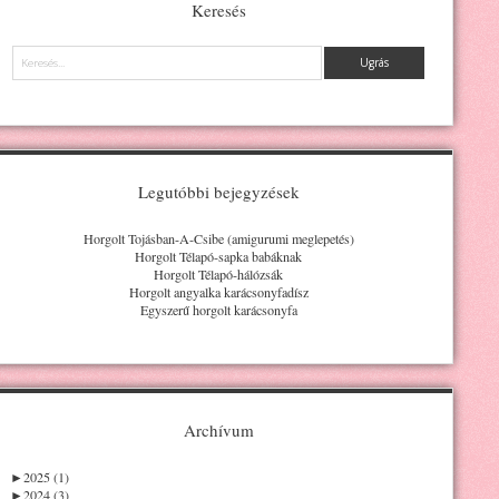
Keresés
Keresés
Legutóbbi bejegyzések
Horgolt Tojásban-A-Csibe (amigurumi meglepetés)
Horgolt Télapó-sapka babáknak
Horgolt Télapó-hálózsák
Horgolt angyalka karácsonyfadísz
Egyszerű horgolt karácsonyfa
Archívum
►
2025 (1)
►
2024 (3)