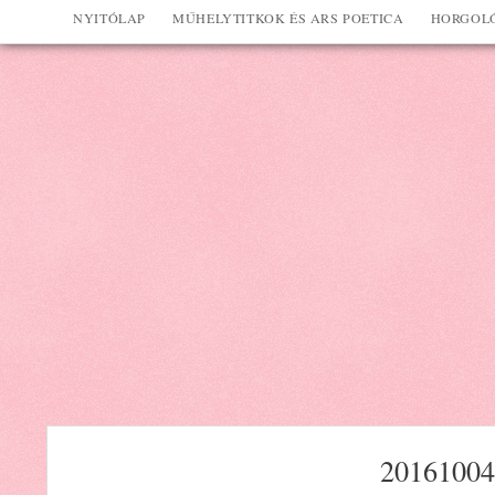
NYITÓLAP
MŰHELYTITKOK ÉS ARS POETICA
HORGOLÓ
20161004