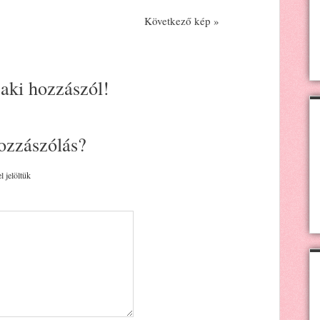
Következő kép »
 aki hozzászól!
ozzászólás?
l jelöltük