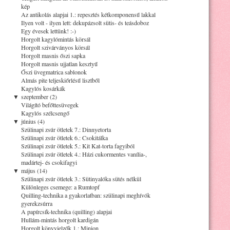
kép
Az antikolás alapjai 1.: repesztés kétkomponensű lakkal
Ilyen volt - ilyen lett: dekupázsolt sütis- és teásdoboz
Egy évesek lettünk! :-)
Horgolt kagylómintás körsál
Horgolt szivárványos körsál
Horgolt masnis őszi sapka
Horgolt masnis ujjatlan kesztyű
Őszi üvegmatrica sablonok
Almás pite teljeskiőrlésű lisztből
Kagylós kosárkák
▼
szeptember (2)
Világító befőttesüvegek
Kagylós szélcsengő
▼
június (4)
Szülinapi zsúr ötletek 7.: Dinnyetorta
Szülinapi zsúr ötletek 6.: Csokitálka
Szülinapi zsúr ötletek 5.: Kit Kat-torta fagyiból
Szülinapi zsúr ötletek 4.: Házi cukormentes vanília-,
madártej- és csokifagyi
▼
május (14)
Szülinapi zsúr ötletek 3.: Sütinyalóka sütés nélkül
Különleges csemege: a Rumtopf
Quilling-technika a gyakorlatban: szülinapi meghívók
gyerekzsúrra
A papírcsík-technika (quilling) alapjai
Hullám-mintás horgolt kardigán
Horgolt könyvjelzők 1.: Minion