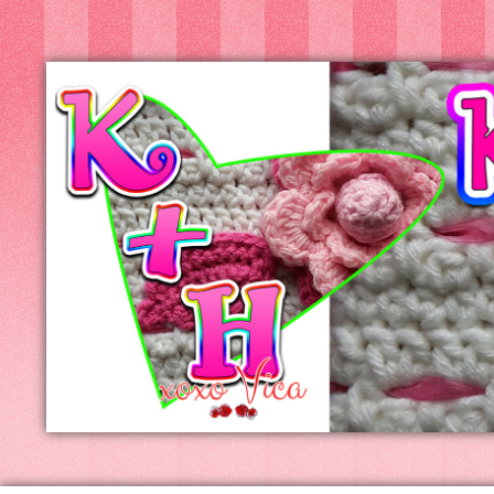
Kreatív+Hobby
Alkotóműhely