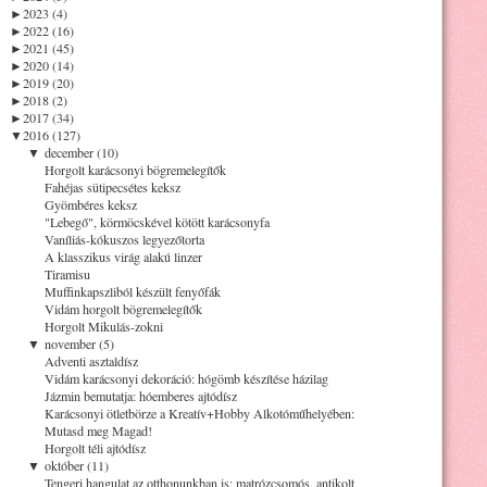
►
2023 (4)
►
2022 (16)
►
2021 (45)
►
2020 (14)
►
2019 (20)
►
2018 (2)
►
2017 (34)
▼
2016 (127)
▼
december (10)
Horgolt karácsonyi bögremelegítők
Fahéjas sütipecsétes keksz
Gyömbéres keksz
"Lebegő", körmöcskével kötött karácsonyfa
Vaníliás-kókuszos legyezőtorta
A klasszikus virág alakú linzer
Tiramisu
Muffinkapszliból készült fenyőfák
Vidám horgolt bögremelegítők
Horgolt Mikulás-zokni
▼
november (5)
Adventi asztaldísz
Vidám karácsonyi dekoráció: hógömb készítése házilag
Jázmin bemutatja: hóemberes ajtódísz
Karácsonyi ötletbörze a Kreatív+Hobby Alkotóműhelyében:
Mutasd meg Magad!
Horgolt téli ajtódísz
▼
október (11)
Tengeri hangulat az otthonunkban is: matrózcsomós, antikolt