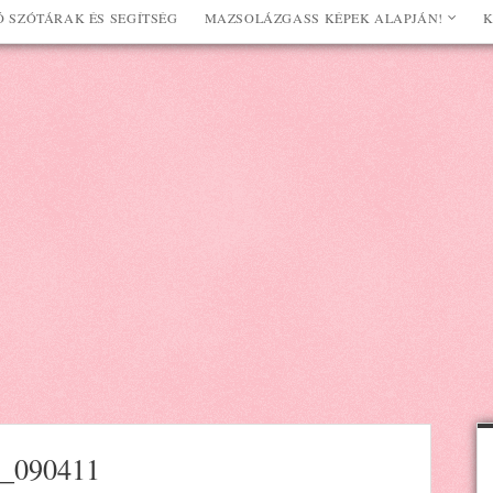
 SZÓTÁRAK ÉS SEGÍTSÉG
MAZSOLÁZGASS KÉPEK ALAPJÁN!
K
_090411