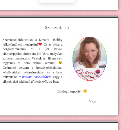
Sziasztok! :-)
Szeretettel üdvözöllek a Kreatív+ H
obby
Alkotóműhely
honlapján!
Ez az oldal a
horgolásmintáim és a jól bevált
sütireceptjeim tárolására jött létre, melyeket
szívesen megosztok Veletek is. Itt minden
ingyenes és nem árulok semmit.
Örömmel veszem a hozzászólásaitokat,
kérdéseiteket, véleményeteket és a kész
műveiteket
a honlap Face-oldalán
vagy a
cikkek alatt található
Hozzászólások
-ban.
Boldog horgolást!
Vica