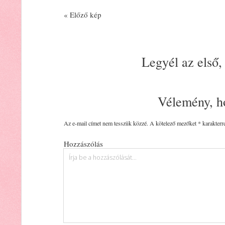
« Előző kép
Legyél az első,
Vélemény, h
Az e-mail címet nem tesszük közzé.
A kötelező mezőket
*
karakterre
Hozzászólás