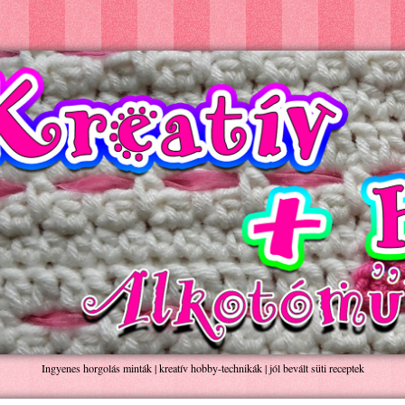
Ingyenes horgolás minták | kreatív hobby-technikák | jól bevált süti receptek