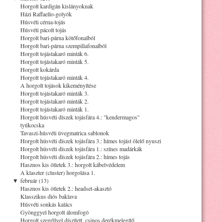
Horgolt kardigán kislányoknak
Házi Raffaello-golyók
Húsvéti cérna-tojás
Húsvéti pácolt tojás
Horgolt bari-párna kötőfonalból
Horgolt bari-párna szempillafonalból
Horgolt tojástakaró minták 6.
Horgolt tojástakaró minták 5.
Horgolt kokárda
Horgolt tojástakaró minták 4.
A horgolt tojások kikeményítése
Horgolt tojástakaró minták 3.
Horgolt tojástakaró minták 2.
Horgolt tojástakaró minták 1.
Horgolt húsvéti díszek tojásfára 4.: "kendermagos"
tyúkocska
Tavaszi-húsvéti üvegmatrica sablonok
Horgolt húsvéti díszek tojásfára 3.: hímes tojást ölelő nyuszi
Horgolt húsvéti díszek tojásfára 1.: színes madárkák
Horgolt húsvéti díszek tojásfára 2.: hímes tojás
Hasznos kis ötletek 3.: horgolt kábelvédelem
A klaszter (cluster) horgolása 1.
▼
február (13)
Hasznos kis ötletek 2.: headset-akasztó
Klasszikus diós baklava
Húsvéti sonkás kalács
Gyönggyel horgolt álomfogó
Horgolt szegéllyel díszített, csinos derékmelegítő