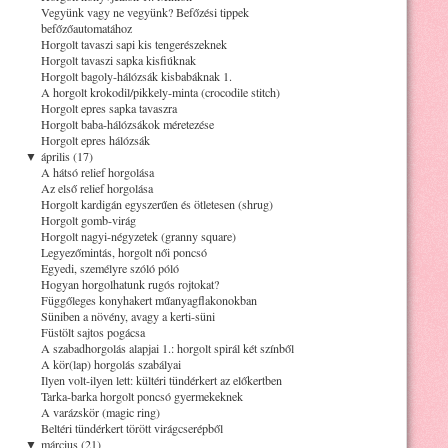
Vegyünk vagy ne vegyünk? Befőzési tippek
befőzőautomatához
Horgolt tavaszi sapi kis tengerészeknek
Horgolt tavaszi sapka kisfiúknak
Horgolt bagoly-hálózsák kisbabáknak 1.
A horgolt krokodil/pikkely-minta (crocodile stitch)
Horgolt epres sapka tavaszra
Horgolt baba-hálózsákok méretezése
Horgolt epres hálózsák
▼
április (17)
A hátsó relief horgolása
Az első relief horgolása
Horgolt kardigán egyszerűen és ötletesen (shrug)
Horgolt gomb-virág
Horgolt nagyi-négyzetek (granny square)
Legyezőmintás, horgolt női poncsó
Egyedi, személyre szóló póló
Hogyan horgolhatunk rugós rojtokat?
Függőleges konyhakert műanyagflakonokban
Süniben a növény, avagy a kerti-süni
Füstölt sajtos pogácsa
A szabadhorgolás alapjai 1.: horgolt spirál két színből
A kör(lap) horgolás szabályai
Ilyen volt-ilyen lett: kültéri tündérkert az előkertben
Tarka-barka horgolt poncsó gyermekeknek
A varázskör (magic ring)
Beltéri tündérkert törött virágcserépből
▼
március (21)