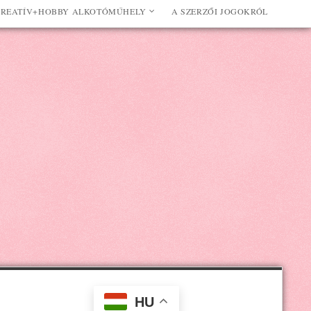
REATÍV+HOBBY ALKOTÓMŰHELY
A SZERZŐI JOGOKRÓL
HU