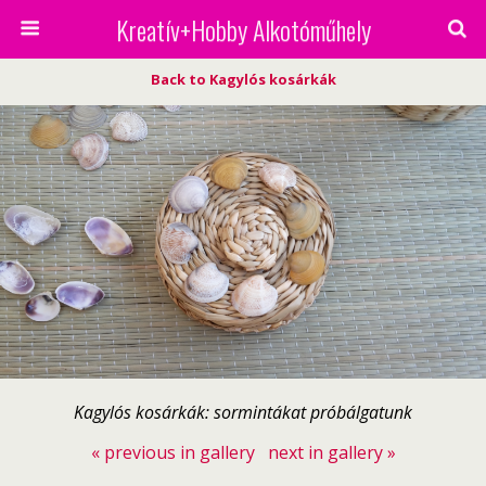
Kreatív+Hobby Alkotóműhely
Back to Kagylós kosárkák
Kagylós kosárkák: sormintákat próbálgatunk
« previous in gallery
next in gallery »