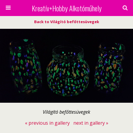
Kreatív+Hobby Alkotóműhely
Back to Világító befőttesüvegek
Világító befőttesüvegek
« previous in gallery
next in gallery »