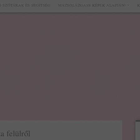
 SZÓTÁRAK ÉS SEGÍTSÉG
MAZSOLÁZGASS KÉPEK ALAPJÁN!
K
a felülről