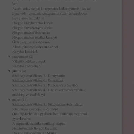
kép
Az antikolás alapjai 1.: repesztés kétkomponensű lakkal
Ilyen volt - ilyen lett: dekupázsolt sütis- és teásdoboz
Egy évesek lettünk! :-)
Horgolt kagylómintás körsál
Horgolt szivárványos körsál
Horgolt masnis őszi sapka
Horgolt masnis ujjatlan kesztyű
Őszi üvegmatrica sablonok
Almás pite teljeskiőrlésű lisztből
Kagylós kosárkák
▼
szeptember (2)
Világító befőttesüvegek
Kagylós szélcsengő
▼
június (4)
Szülinapi zsúr ötletek 7.: Dinnyetorta
Szülinapi zsúr ötletek 6.: Csokitálka
Szülinapi zsúr ötletek 5.: Kit Kat-torta fagyiból
Szülinapi zsúr ötletek 4.: Házi cukormentes vanília-,
madártej- és csokifagyi
▼
május (14)
Szülinapi zsúr ötletek 3.: Sütinyalóka sütés nélkül
Különleges csemege: a Rumtopf
Quilling-technika a gyakorlatban: szülinapi meghívók
gyerekzsúrra
A papírcsík-technika (quilling) alapjai
Hullám-mintás horgolt kardigán
Horgolt könyvjelzők 1.: Minion