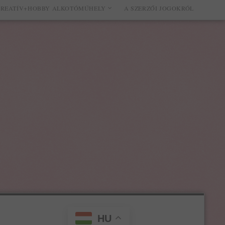
REATÍV+HOBBY ALKOTÓMŰHELY
A SZERZŐI JOGOKRÓL
HU