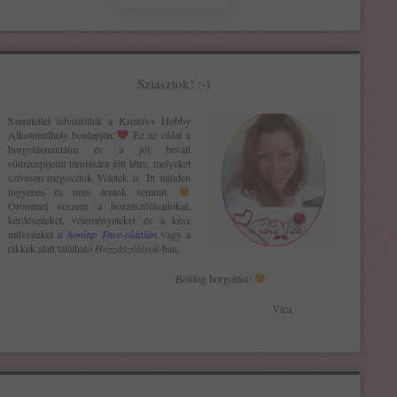
Sziasztok! :-)
Szeretettel üdvözöllek a Kreatív+ H
obby
Alkotóműhely
honlapján!
Ez az oldal a
horgolásmintáim és a jól bevált
sütireceptjeim tárolására jött létre, melyeket
szívesen megosztok Veletek is. Itt minden
ingyenes és nem árulok semmit.
Örömmel veszem a hozzászólásaitokat,
kérdéseiteket, véleményeteket és a kész
műveiteket
a honlap Face-oldalán
vagy a
cikkek alatt található
Hozzászólások
-ban.
Boldog horgolást!
Vica