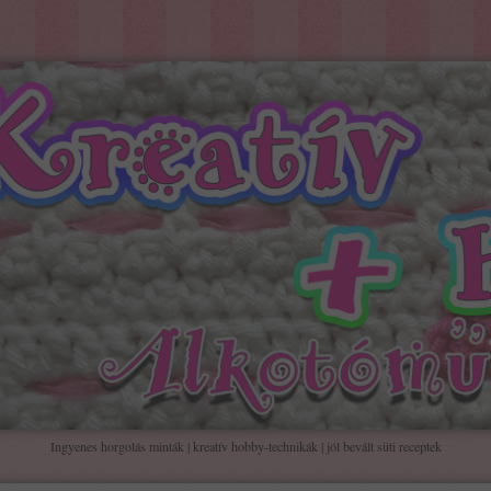
Ingyenes horgolás minták | kreatív hobby-technikák | jól bevált süti receptek