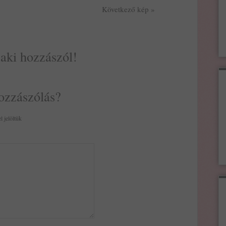
Következő kép »
 aki hozzászól!
ozzászólás?
l jelöltük