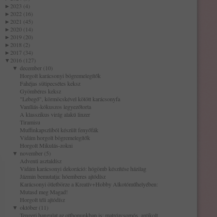
►
2023 (4)
►
2022 (16)
►
2021 (45)
►
2020 (14)
►
2019 (20)
►
2018 (2)
►
2017 (34)
▼
2016 (127)
▼
december (10)
Horgolt karácsonyi bögremelegítők
Fahéjas sütipecsétes keksz
Gyömbéres keksz
"Lebegő", körmöcskével kötött karácsonyfa
Vaníliás-kókuszos legyezőtorta
A klasszikus virág alakú linzer
Tiramisu
Muffinkapszliból készült fenyőfák
Vidám horgolt bögremelegítők
Horgolt Mikulás-zokni
▼
november (5)
Adventi asztaldísz
Vidám karácsonyi dekoráció: hógömb készítése házilag
Jázmin bemutatja: hóemberes ajtódísz
Karácsonyi ötletbörze a Kreatív+Hobby Alkotóműhelyében:
Mutasd meg Magad!
Horgolt téli ajtódísz
▼
október (11)
Tengeri hangulat az otthonunkban is: matrózcsomós, antikolt