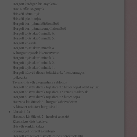
Horgolt kardigán kislányoknak
Házi Raffaello-golyók
Húsvéti cérna-tojás
Húsvéti pácolt tojás
Horgolt bari-párna kötőfonalból
Horgolt bari-párna szempillafonalból
Horgolt tojástakaró minták 6.
Horgolt tojástakaró minták 5.
Horgolt kokárda
Horgolt tojástakaró minták 4.
A horgolt tojások kikeményítése
Horgolt tojástakaró minták 3.
Horgolt tojástakaró minták 2.
Horgolt tojástakaró minták 1.
Horgolt húsvéti díszek tojásfára 4.: "kendermagos"
tyúkocska
Tavaszi-húsvéti üvegmatrica sablonok
Horgolt húsvéti díszek tojásfára 3.: hímes tojást ölelő nyuszi
Horgolt húsvéti díszek tojásfára 1.: színes madárkák
Horgolt húsvéti díszek tojásfára 2.: hímes tojás
Hasznos kis ötletek 3.: horgolt kábelvédelem
A klaszter (cluster) horgolása 1.
▼
február (13)
Hasznos kis ötletek 2.: headset-akasztó
Klasszikus diós baklava
Húsvéti sonkás kalács
Gyönggyel horgolt álomfogó
Horgolt szegéllyel díszített, csinos derékmelegítő