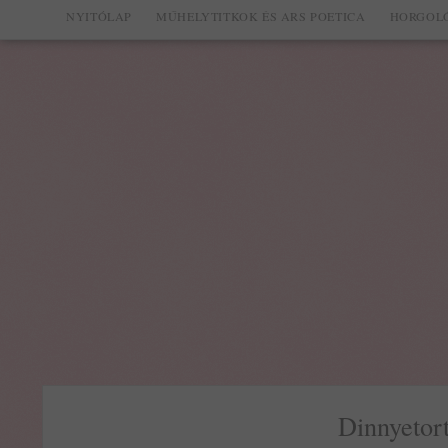
NYITÓLAP
MŰHELYTITKOK ÉS ARS POETICA
HORGOLÓ
Dinnyetort