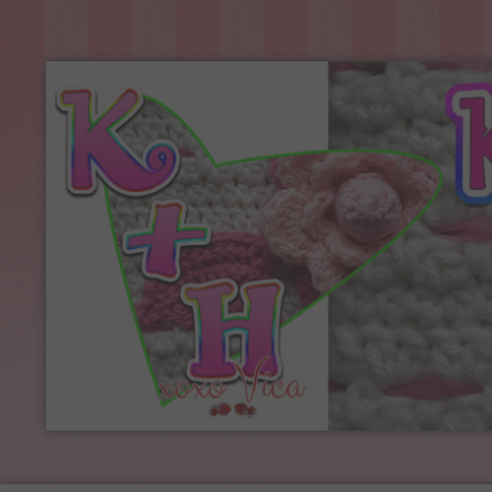
Kreatív+Hobby
Alkotóműhely