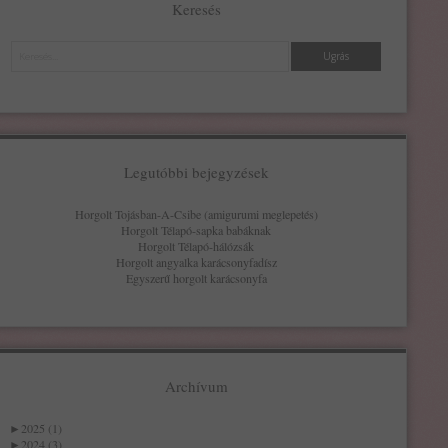
Keresés
Keresés
Legutóbbi bejegyzések
Horgolt Tojásban-A-Csibe (amigurumi meglepetés)
Horgolt Télapó-sapka babáknak
Horgolt Télapó-hálózsák
Horgolt angyalka karácsonyfadísz
Egyszerű horgolt karácsonyfa
Archívum
►
2025 (1)
►
2024 (3)