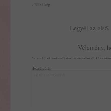
« Előző kép
Legyél az első,
Vélemény, h
Az e-mail címet nem tesszük közzé.
A kötelező mezőket
*
karakterre
Hozzászólás