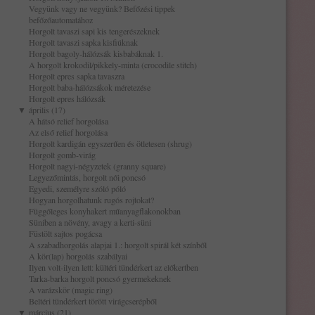
Vegyünk vagy ne vegyünk? Befőzési tippek
befőzőautomatához
Horgolt tavaszi sapi kis tengerészeknek
Horgolt tavaszi sapka kisfiúknak
Horgolt bagoly-hálózsák kisbabáknak 1.
A horgolt krokodil/pikkely-minta (crocodile stitch)
Horgolt epres sapka tavaszra
Horgolt baba-hálózsákok méretezése
Horgolt epres hálózsák
▼
április (17)
A hátsó relief horgolása
Az első relief horgolása
Horgolt kardigán egyszerűen és ötletesen (shrug)
Horgolt gomb-virág
Horgolt nagyi-négyzetek (granny square)
Legyezőmintás, horgolt női poncsó
Egyedi, személyre szóló póló
Hogyan horgolhatunk rugós rojtokat?
Függőleges konyhakert műanyagflakonokban
Süniben a növény, avagy a kerti-süni
Füstölt sajtos pogácsa
A szabadhorgolás alapjai 1.: horgolt spirál két színből
A kör(lap) horgolás szabályai
Ilyen volt-ilyen lett: kültéri tündérkert az előkertben
Tarka-barka horgolt poncsó gyermekeknek
A varázskör (magic ring)
Beltéri tündérkert törött virágcserépből
▼
március (21)