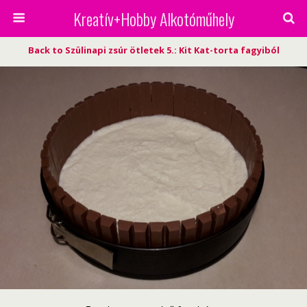
Kreatív+Hobby Alkotóműhely
Back to Szülinapi zsúr ötletek 5.: Kit Kat-torta fagyiból