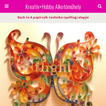
Kreatív+Hobby Alkotóműhely
Back to A papírcsík-technika (quilling) alapjai