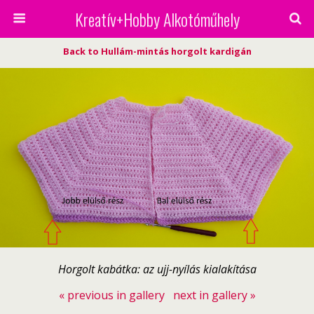
Kreatív+Hobby Alkotóműhely
Back to Hullám-mintás horgolt kardigán
Horgolt kabátka: az ujj-nyílás kialakítása
« previous in gallery
next in gallery »