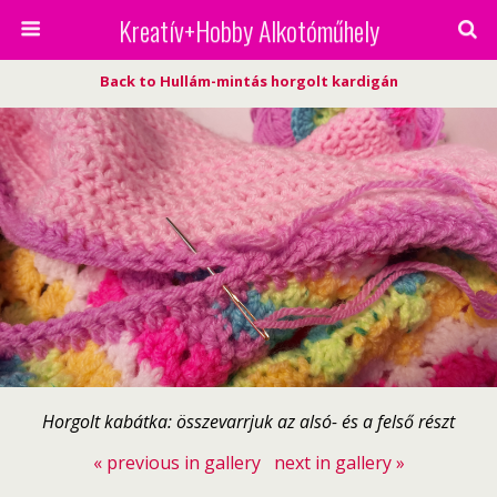
Kreatív+Hobby Alkotóműhely
Back to Hullám-mintás horgolt kardigán
Horgolt kabátka: összevarrjuk az alsó- és a felső részt
« previous in gallery
next in gallery »