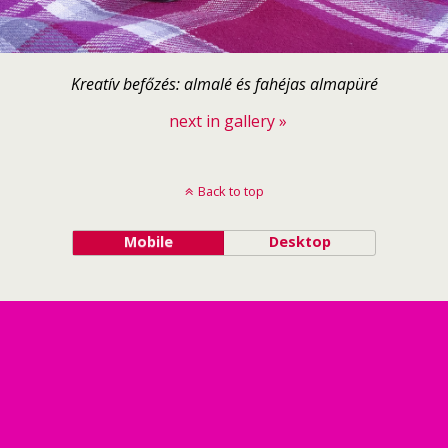
Kreatív befőzés: almalé és fahéjas almapüré
next in gallery »
Back to top
Mobile
Desktop