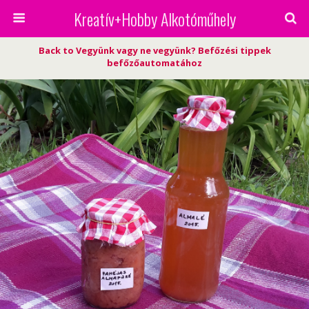
Kreatív+Hobby Alkotóműhely
Back to Vegyünk vagy ne vegyünk? Befőzési tippek
befőzőautomatához