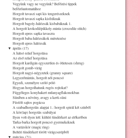
Vegyünk vagy ne vegyünk? Befőzési tippek
befőzőautomatához
Horgolt tavaszi sapi kis tengerészeknek
Horgolt tavaszi sapka kisfiúknak
Horgolt bagoly-hálózsák kisbabáknak 1.
A horgolt krokodil/pikkely-minta (crocodile stitch)
Horgolt epres sapka tavaszra
Horgolt baba-hálózsákok méretezése
Horgolt epres hálózsák
▼
április (17)
A hátsó relief horgolása
Az első relief horgolása
Horgolt kardigán egyszerűen és ötletesen (shrug)
Horgolt gomb-virág
Horgolt nagyi-négyzetek (granny square)
Legyezőmintás, horgolt női poncsó
Egyedi, személyre szóló póló
Hogyan horgolhatunk rugós rojtokat?
Függőleges konyhakert műanyagflakonokban
Süniben a növény, avagy a kerti-süni
Füstölt sajtos pogácsa
A szabadhorgolás alapjai 1.: horgolt spirál két színből
A kör(lap) horgolás szabályai
Ilyen volt-ilyen lett: kültéri tündérkert az előkertben
Tarka-barka horgolt poncsó gyermekeknek
A varázskör (magic ring)
Beltéri tündérkert törött virágcserépből
▼
március (21)