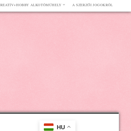
REATÍV+HOBBY ALKOTÓMŰHELY
A SZERZŐI JOGOKRÓL
HU