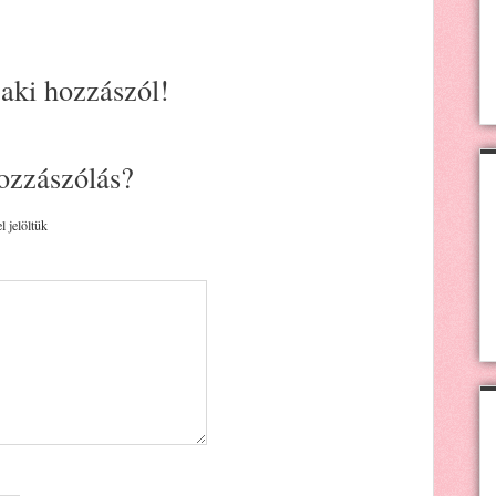
 aki hozzászól!
ozzászólás?
l jelöltük