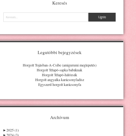
Keresés
Keresés
Legutóbbi bejegyzések
Horgolt Tojásban-A-Csibe (amigurumi meglepetés)
Horgolt Télapó-sapka babáknak
Horgolt Télapó-hálózsák
Horgolt angyalka karácsonyfadísz
Egyszerű horgolt karácsonyfa
Archívum
►
2025 (1)
►
2024 (3)