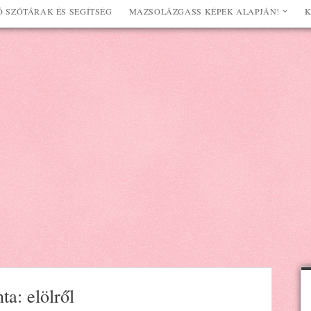
 SZÓTÁRAK ÉS SEGÍTSÉG
MAZSOLÁZGASS KÉPEK ALAPJÁN!
K
ta: elölről