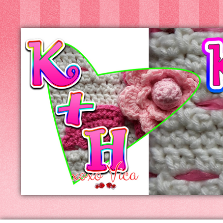
Kreatív+Hobby
Alkotóműhely