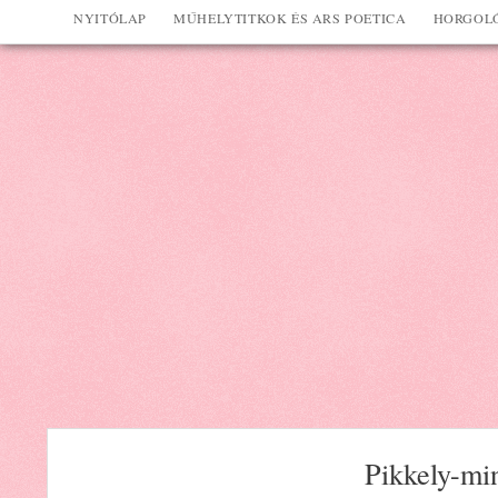
NYITÓLAP
MŰHELYTITKOK ÉS ARS POETICA
HORGOLÓ
Pikkely-min