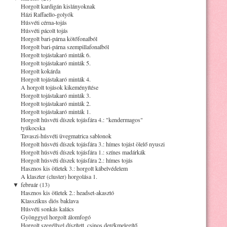
Horgolt kardigán kislányoknak
Házi Raffaello-golyók
Húsvéti cérna-tojás
Húsvéti pácolt tojás
Horgolt bari-párna kötőfonalból
Horgolt bari-párna szempillafonalból
Horgolt tojástakaró minták 6.
Horgolt tojástakaró minták 5.
Horgolt kokárda
Horgolt tojástakaró minták 4.
A horgolt tojások kikeményítése
Horgolt tojástakaró minták 3.
Horgolt tojástakaró minták 2.
Horgolt tojástakaró minták 1.
Horgolt húsvéti díszek tojásfára 4.: "kendermagos"
tyúkocska
Tavaszi-húsvéti üvegmatrica sablonok
Horgolt húsvéti díszek tojásfára 3.: hímes tojást ölelő nyuszi
Horgolt húsvéti díszek tojásfára 1.: színes madárkák
Horgolt húsvéti díszek tojásfára 2.: hímes tojás
Hasznos kis ötletek 3.: horgolt kábelvédelem
A klaszter (cluster) horgolása 1.
▼
február (13)
Hasznos kis ötletek 2.: headset-akasztó
Klasszikus diós baklava
Húsvéti sonkás kalács
Gyönggyel horgolt álomfogó
Horgolt szegéllyel díszített, csinos derékmelegítő