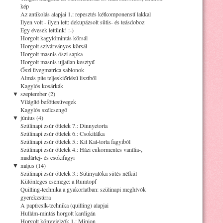
kép
Az antikolás alapjai 1.: repesztés kétkomponensű lakkal
Ilyen volt - ilyen lett: dekupázsolt sütis- és teásdoboz
Egy évesek lettünk! :-)
Horgolt kagylómintás körsál
Horgolt szivárványos körsál
Horgolt masnis őszi sapka
Horgolt masnis ujjatlan kesztyű
Őszi üvegmatrica sablonok
Almás pite teljeskiőrlésű lisztből
Kagylós kosárkák
▼
szeptember (2)
Világító befőttesüvegek
Kagylós szélcsengő
▼
június (4)
Szülinapi zsúr ötletek 7.: Dinnyetorta
Szülinapi zsúr ötletek 6.: Csokitálka
Szülinapi zsúr ötletek 5.: Kit Kat-torta fagyiból
Szülinapi zsúr ötletek 4.: Házi cukormentes vanília-,
madártej- és csokifagyi
▼
május (14)
Szülinapi zsúr ötletek 3.: Sütinyalóka sütés nélkül
Különleges csemege: a Rumtopf
Quilling-technika a gyakorlatban: szülinapi meghívók
gyerekzsúrra
A papírcsík-technika (quilling) alapjai
Hullám-mintás horgolt kardigán
Horgolt könyvjelzők 1.: Minion