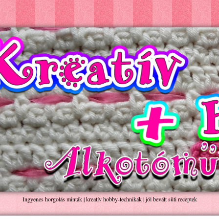
Ingyenes horgolás minták | kreatív hobby-technikák | jól bevált süti receptek