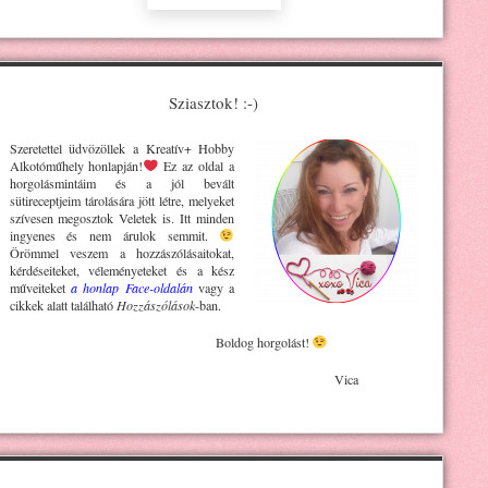
Sziasztok! :-)
Szeretettel üdvözöllek a Kreatív+ H
obby
Alkotóműhely
honlapján!
Ez az oldal a
horgolásmintáim és a jól bevált
sütireceptjeim tárolására jött létre, melyeket
szívesen megosztok Veletek is. Itt minden
ingyenes és nem árulok semmit.
Örömmel veszem a hozzászólásaitokat,
kérdéseiteket, véleményeteket és a kész
műveiteket
a honlap Face-oldalán
vagy a
cikkek alatt található
Hozzászólások
-ban.
Boldog horgolást!
Vica