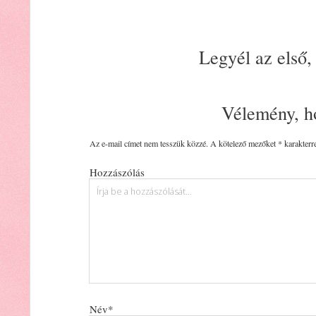
Legyél az első,
Vélemény, h
Az e-mail címet nem tesszük közzé.
A kötelező mezőket
*
karakterre
Hozzászólás
Név*