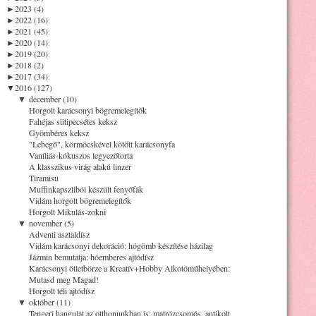
►
2023 (4)
►
2022 (16)
►
2021 (45)
►
2020 (14)
►
2019 (20)
►
2018 (2)
►
2017 (34)
▼
2016 (127)
▼
december (10)
Horgolt karácsonyi bögremelegítők
Fahéjas sütipecsétes keksz
Gyömbéres keksz
"Lebegő", körmöcskével kötött karácsonyfa
Vaníliás-kókuszos legyezőtorta
A klasszikus virág alakú linzer
Tiramisu
Muffinkapszliból készült fenyőfák
Vidám horgolt bögremelegítők
Horgolt Mikulás-zokni
▼
november (5)
Adventi asztaldísz
Vidám karácsonyi dekoráció: hógömb készítése házilag
Jázmin bemutatja: hóemberes ajtódísz
Karácsonyi ötletbörze a Kreatív+Hobby Alkotóműhelyében:
Mutasd meg Magad!
Horgolt téli ajtódísz
▼
október (11)
Tengeri hangulat az otthonunkban is: matrózcsomós, antikolt