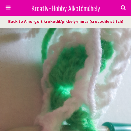
Kreatív+Hobby Alkotóműhely
Back to A horgolt krokodil/pikkely-minta (crocodile stitch)