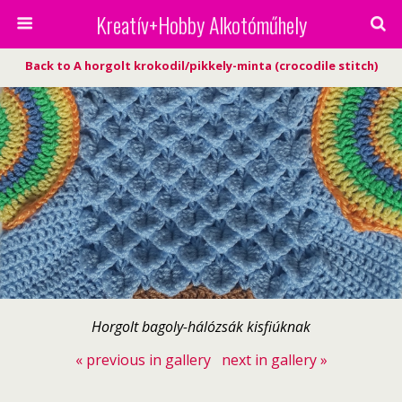
Kreatív+Hobby Alkotóműhely
Back to A horgolt krokodil/pikkely-minta (crocodile stitch)
Horgolt bagoly-hálózsák kisfiúknak
« previous in gallery
next in gallery »