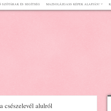
 SZÓTÁRAK ÉS SEGÍTSÉG
MAZSOLÁZGASS KÉPEK ALAPJÁN!
K
a csészelevél alulról