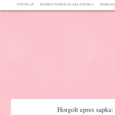
NYITÓLAP
MŰHELYTITKOK ÉS ARS POETICA
HORGOLÓ
Horgolt epres sapka: 