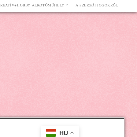
REATÍV+HOBBY ALKOTÓMŰHELY
A SZERZŐI JOGOKRÓL
HU