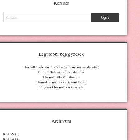
Keresés
Keresés
Legutóbbi bejegyzések
Horgolt Tojásban-A-Csibe (amigurumi meglepetés)
Horgolt Télapó-sapka babáknak
Horgolt Télapó-hálózsák
Horgolt angyalka karácsonyfadísz
Egyszerű horgolt karácsonyfa
Archívum
►
2025 (1)
►
2024 (3)