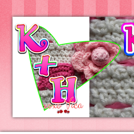
Kreatív+Hobby
Alkotóműhely