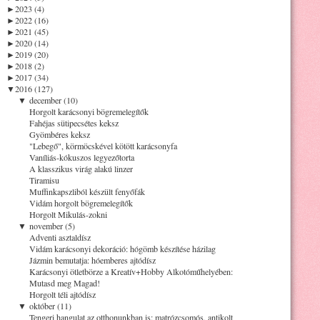
►
2023 (4)
►
2022 (16)
►
2021 (45)
►
2020 (14)
►
2019 (20)
►
2018 (2)
►
2017 (34)
▼
2016 (127)
▼
december (10)
Horgolt karácsonyi bögremelegítők
Fahéjas sütipecsétes keksz
Gyömbéres keksz
"Lebegő", körmöcskével kötött karácsonyfa
Vaníliás-kókuszos legyezőtorta
A klasszikus virág alakú linzer
Tiramisu
Muffinkapszliból készült fenyőfák
Vidám horgolt bögremelegítők
Horgolt Mikulás-zokni
▼
november (5)
Adventi asztaldísz
Vidám karácsonyi dekoráció: hógömb készítése házilag
Jázmin bemutatja: hóemberes ajtódísz
Karácsonyi ötletbörze a Kreatív+Hobby Alkotóműhelyében:
Mutasd meg Magad!
Horgolt téli ajtódísz
▼
október (11)
Tengeri hangulat az otthonunkban is: matrózcsomós, antikolt