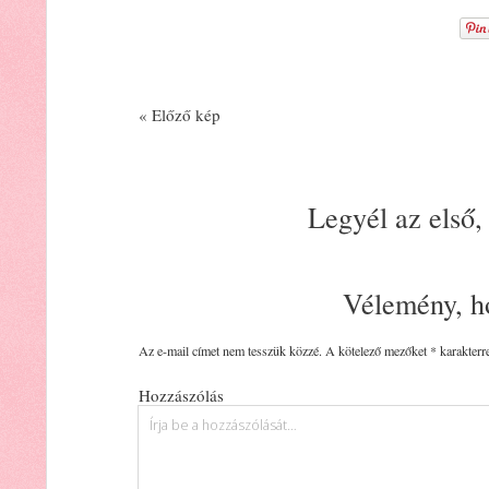
« Előző kép
Legyél az első,
Vélemény, h
Az e-mail címet nem tesszük közzé.
A kötelező mezőket
*
karakterre
Hozzászólás