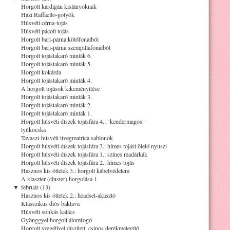
Horgolt kardigán kislányoknak
Házi Raffaello-golyók
Húsvéti cérna-tojás
Húsvéti pácolt tojás
Horgolt bari-párna kötőfonalból
Horgolt bari-párna szempillafonalból
Horgolt tojástakaró minták 6.
Horgolt tojástakaró minták 5.
Horgolt kokárda
Horgolt tojástakaró minták 4.
A horgolt tojások kikeményítése
Horgolt tojástakaró minták 3.
Horgolt tojástakaró minták 2.
Horgolt tojástakaró minták 1.
Horgolt húsvéti díszek tojásfára 4.: "kendermagos"
tyúkocska
Tavaszi-húsvéti üvegmatrica sablonok
Horgolt húsvéti díszek tojásfára 3.: hímes tojást ölelő nyuszi
Horgolt húsvéti díszek tojásfára 1.: színes madárkák
Horgolt húsvéti díszek tojásfára 2.: hímes tojás
Hasznos kis ötletek 3.: horgolt kábelvédelem
A klaszter (cluster) horgolása 1.
▼
február (13)
Hasznos kis ötletek 2.: headset-akasztó
Klasszikus diós baklava
Húsvéti sonkás kalács
Gyönggyel horgolt álomfogó
Horgolt szegéllyel díszített, csinos derékmelegítő