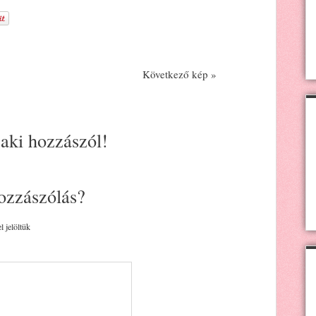
Következő kép »
 aki hozzászól!
ozzászólás?
l jelöltük