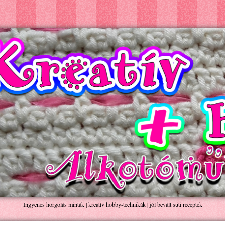
Ingyenes horgolás minták | kreatív hobby-technikák | jól bevált süti receptek