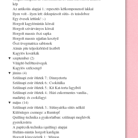
kép
Az antikolás alapjai 1.: repesztés kétkomponensű lakkal
Ilyen volt - ilyen lett: dekupázsolt sütis- és teásdoboz
Egy évesek lettünk! :-)
Horgolt kagylómintás körsál
Horgolt szivárványos körsál
Horgolt masnis őszi sapka
Horgolt masnis ujjatlan kesztyű
Őszi üvegmatrica sablonok
Almás pite teljeskiőrlésű lisztből
Kagylós kosárkák
▼
szeptember (2)
Világító befőttesüvegek
Kagylós szélcsengő
▼
június (4)
Szülinapi zsúr ötletek 7.: Dinnyetorta
Szülinapi zsúr ötletek 6.: Csokitálka
Szülinapi zsúr ötletek 5.: Kit Kat-torta fagyiból
Szülinapi zsúr ötletek 4.: Házi cukormentes vanília-,
madártej- és csokifagyi
▼
május (14)
Szülinapi zsúr ötletek 3.: Sütinyalóka sütés nélkül
Különleges csemege: a Rumtopf
Quilling-technika a gyakorlatban: szülinapi meghívók
gyerekzsúrra
A papírcsík-technika (quilling) alapjai
Hullám-mintás horgolt kardigán
Horgolt könyvjelzők 1.: Minion