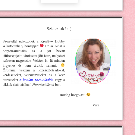
Sziasztok! :-)
Szeretettel üdvözöllek a Kreatív+ H
obby
Alkotóműhely
honlapján!
Ez az oldal a
horgolásmintáim és a jól bevált
sütireceptjeim tárolására jött létre, melyeket
szívesen megosztok Veletek is. Itt minden
ingyenes és nem árulok semmit.
Örömmel veszem a hozzászólásaitokat,
kérdéseiteket, véleményeteket és a kész
műveiteket
a honlap Face-oldalán
vagy a
cikkek alatt található
Hozzászólások
-ban.
Boldog horgolást!
Vica