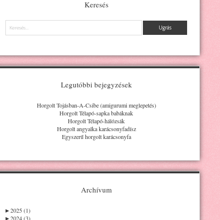
Keresés
Keresés
Legutóbbi bejegyzések
Horgolt Tojásban-A-Csibe (amigurumi meglepetés)
Horgolt Télapó-sapka babáknak
Horgolt Télapó-hálózsák
Horgolt angyalka karácsonyfadísz
Egyszerű horgolt karácsonyfa
Archívum
►
2025 (1)
►
2024 (3)