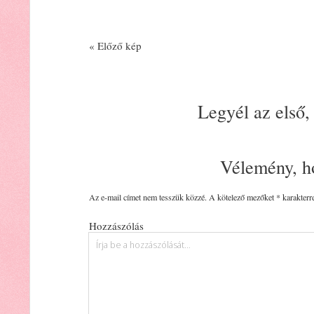
« Előző kép
Legyél az első,
Vélemény, h
Az e-mail címet nem tesszük közzé.
A kötelező mezőket
*
karakterre
Hozzászólás