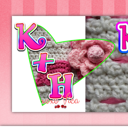
Kreatív+Hobby
Alkotóműhely