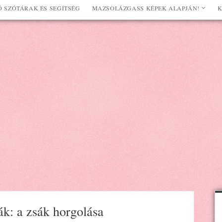
 SZÓTÁRAK ÉS SEGÍTSÉG
MAZSOLÁZGASS KÉPEK ALAPJÁN!
K
ák: a zsák horgolása