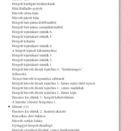
Horgolt kardigán kislányoknak
Házi Raffaello-golyók
Húsvéti cérna-tojás
Húsvéti pácolt tojás
Horgolt bari-párna kötőfonalból
Horgolt bari-párna szempillafonalból
Horgolt tojástakaró minták 6.
Horgolt tojástakaró minták 5.
Horgolt kokárda
Horgolt tojástakaró minták 4.
A horgolt tojások kikeményítése
Horgolt tojástakaró minták 3.
Horgolt tojástakaró minták 2.
Horgolt tojástakaró minták 1.
Horgolt húsvéti díszek tojásfára 4.: "kendermagos"
tyúkocska
Tavaszi-húsvéti üvegmatrica sablonok
Horgolt húsvéti díszek tojásfára 3.: hímes tojást ölelő nyuszi
Horgolt húsvéti díszek tojásfára 1.: színes madárkák
Horgolt húsvéti díszek tojásfára 2.: hímes tojás
Hasznos kis ötletek 3.: horgolt kábelvédelem
A klaszter (cluster) horgolása 1.
▼
február (13)
Hasznos kis ötletek 2.: headset-akasztó
Klasszikus diós baklava
Húsvéti sonkás kalács
Gyönggyel horgolt álomfogó
Horgolt szegéllyel díszített, csinos derékmelegítő