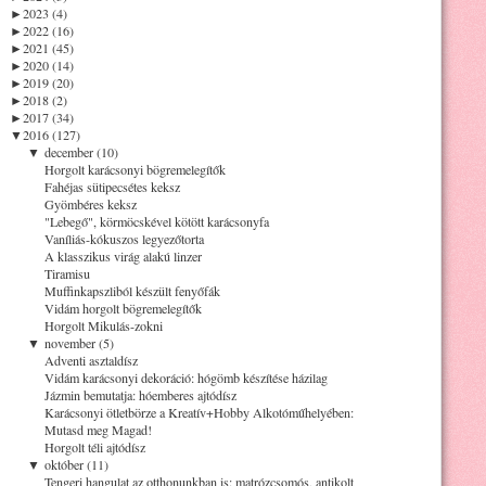
►
2023 (4)
►
2022 (16)
►
2021 (45)
►
2020 (14)
►
2019 (20)
►
2018 (2)
►
2017 (34)
▼
2016 (127)
▼
december (10)
Horgolt karácsonyi bögremelegítők
Fahéjas sütipecsétes keksz
Gyömbéres keksz
"Lebegő", körmöcskével kötött karácsonyfa
Vaníliás-kókuszos legyezőtorta
A klasszikus virág alakú linzer
Tiramisu
Muffinkapszliból készült fenyőfák
Vidám horgolt bögremelegítők
Horgolt Mikulás-zokni
▼
november (5)
Adventi asztaldísz
Vidám karácsonyi dekoráció: hógömb készítése házilag
Jázmin bemutatja: hóemberes ajtódísz
Karácsonyi ötletbörze a Kreatív+Hobby Alkotóműhelyében:
Mutasd meg Magad!
Horgolt téli ajtódísz
▼
október (11)
Tengeri hangulat az otthonunkban is: matrózcsomós, antikolt