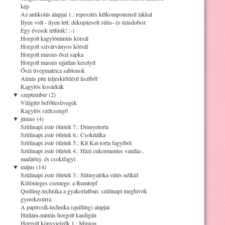
kép
Az antikolás alapjai 1.: repesztés kétkomponensű lakkal
Ilyen volt - ilyen lett: dekupázsolt sütis- és teásdoboz
Egy évesek lettünk! :-)
Horgolt kagylómintás körsál
Horgolt szivárványos körsál
Horgolt masnis őszi sapka
Horgolt masnis ujjatlan kesztyű
Őszi üvegmatrica sablonok
Almás pite teljeskiőrlésű lisztből
Kagylós kosárkák
▼
szeptember (2)
Világító befőttesüvegek
Kagylós szélcsengő
▼
június (4)
Szülinapi zsúr ötletek 7.: Dinnyetorta
Szülinapi zsúr ötletek 6.: Csokitálka
Szülinapi zsúr ötletek 5.: Kit Kat-torta fagyiból
Szülinapi zsúr ötletek 4.: Házi cukormentes vanília-,
madártej- és csokifagyi
▼
május (14)
Szülinapi zsúr ötletek 3.: Sütinyalóka sütés nélkül
Különleges csemege: a Rumtopf
Quilling-technika a gyakorlatban: szülinapi meghívók
gyerekzsúrra
A papírcsík-technika (quilling) alapjai
Hullám-mintás horgolt kardigán
Horgolt könyvjelzők 1.: Minion