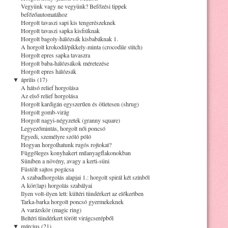
Vegyünk vagy ne vegyünk? Befőzési tippek
befőzőautomatához
Horgolt tavaszi sapi kis tengerészeknek
Horgolt tavaszi sapka kisfiúknak
Horgolt bagoly-hálózsák kisbabáknak 1.
A horgolt krokodil/pikkely-minta (crocodile stitch)
Horgolt epres sapka tavaszra
Horgolt baba-hálózsákok méretezése
Horgolt epres hálózsák
▼
április (17)
A hátsó relief horgolása
Az első relief horgolása
Horgolt kardigán egyszerűen és ötletesen (shrug)
Horgolt gomb-virág
Horgolt nagyi-négyzetek (granny square)
Legyezőmintás, horgolt női poncsó
Egyedi, személyre szóló póló
Hogyan horgolhatunk rugós rojtokat?
Függőleges konyhakert műanyagflakonokban
Süniben a növény, avagy a kerti-süni
Füstölt sajtos pogácsa
A szabadhorgolás alapjai 1.: horgolt spirál két színből
A kör(lap) horgolás szabályai
Ilyen volt-ilyen lett: kültéri tündérkert az előkertben
Tarka-barka horgolt poncsó gyermekeknek
A varázskör (magic ring)
Beltéri tündérkert törött virágcserépből
▼
március (21)