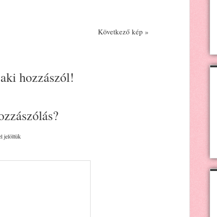
Következő kép »
 aki hozzászól!
ozzászólás?
l jelöltük