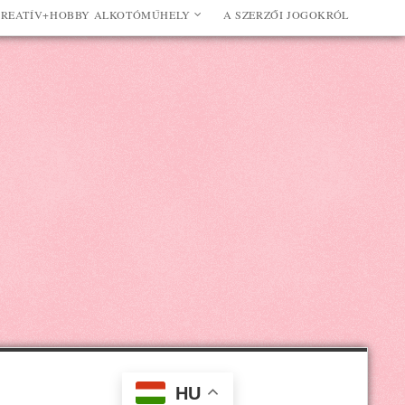
REATÍV+HOBBY ALKOTÓMŰHELY
A SZERZŐI JOGOKRÓL
HU