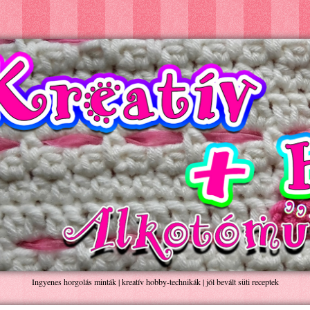
Ingyenes horgolás minták | kreatív hobby-technikák | jól bevált süti receptek