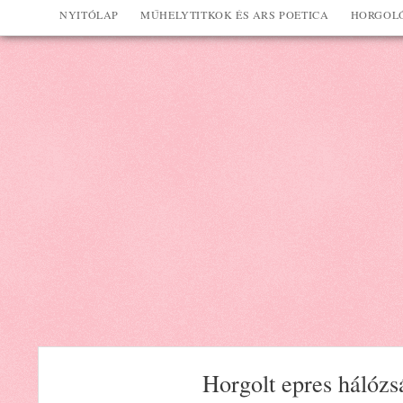
NYITÓLAP
MŰHELYTITKOK ÉS ARS POETICA
HORGOLÓ
Horgolt epres hálózs