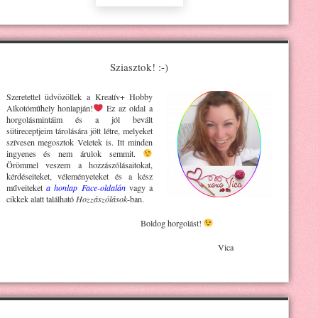
Sziasztok! :-)
Szeretettel üdvözöllek a Kreatív+ H
obby
Alkotóműhely
honlapján!
Ez az oldal a
horgolásmintáim és a jól bevált
sütireceptjeim tárolására jött létre, melyeket
szívesen megosztok Veletek is. Itt minden
ingyenes és nem árulok semmit.
Örömmel veszem a hozzászólásaitokat,
kérdéseiteket, véleményeteket és a kész
műveiteket
a honlap Face-oldalán
vagy a
cikkek alatt található
Hozzászólások
-ban.
Boldog horgolást!
Vica