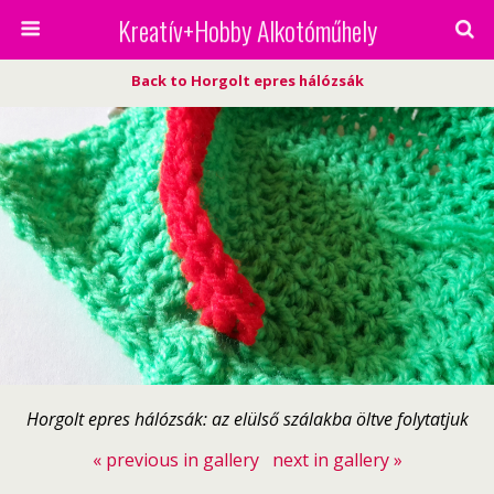
Kreatív+Hobby Alkotóműhely
Back to Horgolt epres hálózsák
Horgolt epres hálózsák: az elülső szálakba öltve folytatjuk
« previous in gallery
next in gallery »