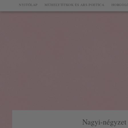
NYITÓLAP
MŰHELYTITKOK ÉS ARS POETICA
HORGOLÓ
Nagyi-négyzet