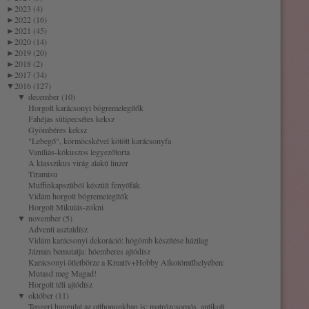
►
2023 (4)
►
2022 (16)
►
2021 (45)
►
2020 (14)
►
2019 (20)
►
2018 (2)
►
2017 (34)
▼
2016 (127)
▼
december (10)
Horgolt karácsonyi bögremelegítők
Fahéjas sütipecsétes keksz
Gyömbéres keksz
"Lebegő", körmöcskével kötött karácsonyfa
Vaníliás-kókuszos legyezőtorta
A klasszikus virág alakú linzer
Tiramisu
Muffinkapszliból készült fenyőfák
Vidám horgolt bögremelegítők
Horgolt Mikulás-zokni
▼
november (5)
Adventi asztaldísz
Vidám karácsonyi dekoráció: hógömb készítése házilag
Jázmin bemutatja: hóemberes ajtódísz
Karácsonyi ötletbörze a Kreatív+Hobby Alkotóműhelyében:
Mutasd meg Magad!
Horgolt téli ajtódísz
▼
október (11)
Tengeri hangulat az otthonunkban is: matrózcsomós, antikolt