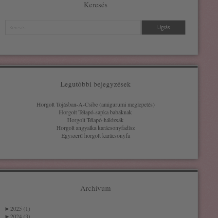
Keresés
Keresés
Legutóbbi bejegyzések
Horgolt Tojásban-A-Csibe (amigurumi meglepetés)
Horgolt Télapó-sapka babáknak
Horgolt Télapó-hálózsák
Horgolt angyalka karácsonyfadísz
Egyszerű horgolt karácsonyfa
Archívum
►
2025 (1)
►
2024 (3)