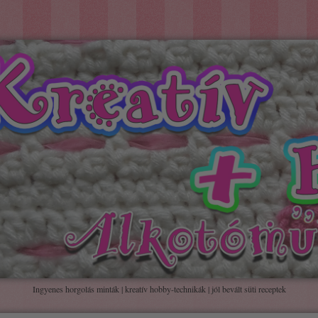
Ingyenes horgolás minták | kreatív hobby-technikák | jól bevált süti receptek