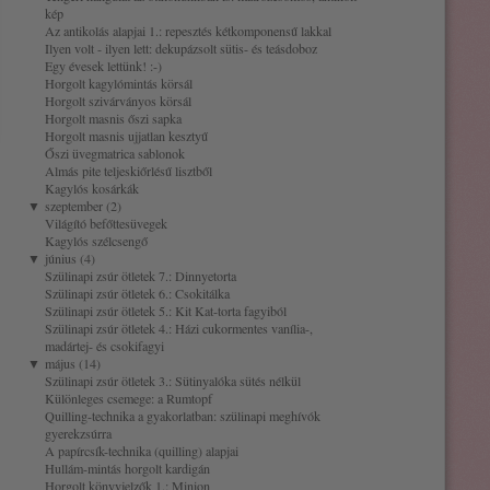
kép
Az antikolás alapjai 1.: repesztés kétkomponensű lakkal
Ilyen volt - ilyen lett: dekupázsolt sütis- és teásdoboz
Egy évesek lettünk! :-)
Horgolt kagylómintás körsál
Horgolt szivárványos körsál
Horgolt masnis őszi sapka
Horgolt masnis ujjatlan kesztyű
Őszi üvegmatrica sablonok
Almás pite teljeskiőrlésű lisztből
Kagylós kosárkák
▼
szeptember (2)
Világító befőttesüvegek
Kagylós szélcsengő
▼
június (4)
Szülinapi zsúr ötletek 7.: Dinnyetorta
Szülinapi zsúr ötletek 6.: Csokitálka
Szülinapi zsúr ötletek 5.: Kit Kat-torta fagyiból
Szülinapi zsúr ötletek 4.: Házi cukormentes vanília-,
madártej- és csokifagyi
▼
május (14)
Szülinapi zsúr ötletek 3.: Sütinyalóka sütés nélkül
Különleges csemege: a Rumtopf
Quilling-technika a gyakorlatban: szülinapi meghívók
gyerekzsúrra
A papírcsík-technika (quilling) alapjai
Hullám-mintás horgolt kardigán
Horgolt könyvjelzők 1.: Minion