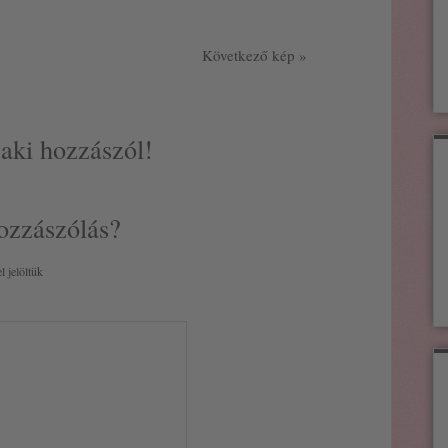
Következő kép »
 aki hozzászól!
ozzászólás?
l jelöltük