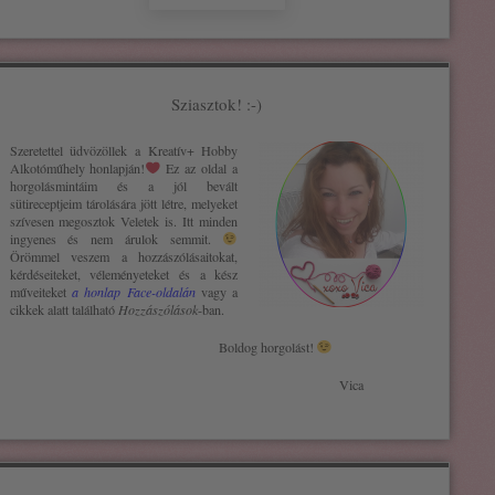
Sziasztok! :-)
Szeretettel üdvözöllek a Kreatív+ H
obby
Alkotóműhely
honlapján!
Ez az oldal a
horgolásmintáim és a jól bevált
sütireceptjeim tárolására jött létre, melyeket
szívesen megosztok Veletek is. Itt minden
ingyenes és nem árulok semmit.
Örömmel veszem a hozzászólásaitokat,
kérdéseiteket, véleményeteket és a kész
műveiteket
a honlap Face-oldalán
vagy a
cikkek alatt található
Hozzászólások
-ban.
Boldog horgolást!
Vica