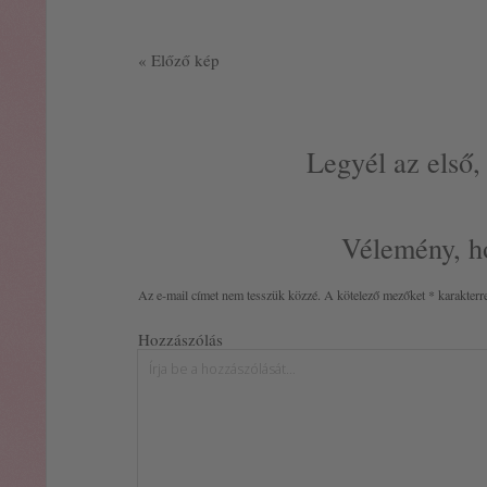
« Előző kép
Legyél az első,
Vélemény, h
Az e-mail címet nem tesszük közzé.
A kötelező mezőket
*
karakterre
Hozzászólás