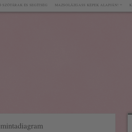
 SZÓTÁRAK ÉS SEGÍTSÉG
MAZSOLÁZGASS KÉPEK ALAPJÁN!
K
 mintadiagram