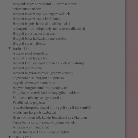
Vegyünk vagy ne vegyünk? Befőzési tippek
befőzőautomatához
Horgolt tavaszi sapi kis tengerészeknek
Horgolt tavaszi sapka kisfiúknak
Horgolt bagoly-hálózsák kisbabáknak 1.
A horgolt krokodil/pikkely-minta (crocodile stitch)
Horgolt epres sapka tavaszra
Horgolt baba-hálózsákok méretezése
Horgolt epres hálózsák
▼
április (17)
A hátsó relief horgolása
Az első relief horgolása
Horgolt kardigán egyszerűen és ötletesen (shrug)
Horgolt gomb-virág
Horgolt nagyi-négyzetek (granny square)
Legyezőmintás, horgolt női poncsó
Egyedi, személyre szóló póló
Hogyan horgolhatunk rugós rojtokat?
Függőleges konyhakert műanyagflakonokban
Süniben a növény, avagy a kerti-süni
Füstölt sajtos pogácsa
A szabadhorgolás alapjai 1.: horgolt spirál két színből
A kör(lap) horgolás szabályai
Ilyen volt-ilyen lett: kültéri tündérkert az előkertben
Tarka-barka horgolt poncsó gyermekeknek
A varázskör (magic ring)
Beltéri tündérkert törött virágcserépből
▼
március (21)