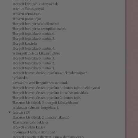
Horgolt kardigán kislányoknak
Házi Raffaello-golyók
Húsvéti cérna-tojás
Húsvéti pácolt tojás
Horgolt bari-párna kötőfonalból
Horgolt bari-párna szempillafonalból
Horgolt tojástakaró minták 6.
Horgolt tojástakaró minták 5.
Horgolt kokárda
Horgolt tojástakaró minták 4.
A horgolt tojások kikeményítése
Horgolt tojástakaró minták 3.
Horgolt tojástakaró minták 2.
Horgolt tojástakaró minták 1.
Horgolt húsvéti díszek tojásfára 4.: "kendermagos"
tyúkocska
Tavaszi-húsvéti üvegmatrica sablonok
Horgolt húsvéti díszek tojásfára 3.: hímes tojást ölelő nyuszi
Horgolt húsvéti díszek tojásfára 1.: színes madárkák
Horgolt húsvéti díszek tojásfára 2.: hímes tojás
Hasznos kis ötletek 3.: horgolt kábelvédelem
A klaszter (cluster) horgolása 1.
▼
február (13)
Hasznos kis ötletek 2.: headset-akasztó
Klasszikus diós baklava
Húsvéti sonkás kalács
Gyönggyel horgolt álomfogó
Horgolt szegéllyel díszített, csinos derékmelegítő