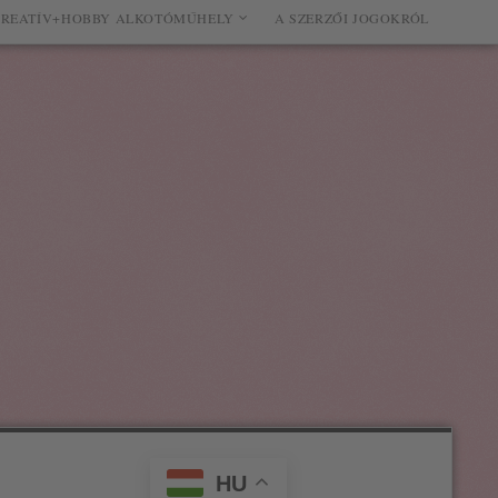
REATÍV+HOBBY ALKOTÓMŰHELY
A SZERZŐI JOGOKRÓL
HU