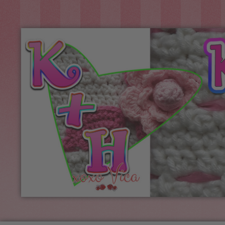
Kreatív+Hobby
Alkotóműhely