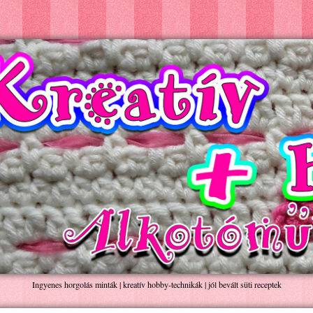
Ingyenes horgolás minták | kreatív hobby-technikák | jól bevált süti receptek