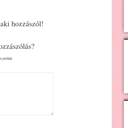
 aki hozzászól!
ozzászólás?
l jelöltük