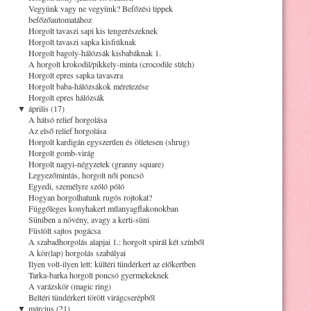
Vegyünk vagy ne vegyünk? Befőzési tippek
befőzőautomatához
Horgolt tavaszi sapi kis tengerészeknek
Horgolt tavaszi sapka kisfiúknak
Horgolt bagoly-hálózsák kisbabáknak 1.
A horgolt krokodil/pikkely-minta (crocodile stitch)
Horgolt epres sapka tavaszra
Horgolt baba-hálózsákok méretezése
Horgolt epres hálózsák
▼
április (17)
A hátsó relief horgolása
Az első relief horgolása
Horgolt kardigán egyszerűen és ötletesen (shrug)
Horgolt gomb-virág
Horgolt nagyi-négyzetek (granny square)
Legyezőmintás, horgolt női poncsó
Egyedi, személyre szóló póló
Hogyan horgolhatunk rugós rojtokat?
Függőleges konyhakert műanyagflakonokban
Süniben a növény, avagy a kerti-süni
Füstölt sajtos pogácsa
A szabadhorgolás alapjai 1.: horgolt spirál két színből
A kör(lap) horgolás szabályai
Ilyen volt-ilyen lett: kültéri tündérkert az előkertben
Tarka-barka horgolt poncsó gyermekeknek
A varázskör (magic ring)
Beltéri tündérkert törött virágcserépből
▼
március (21)