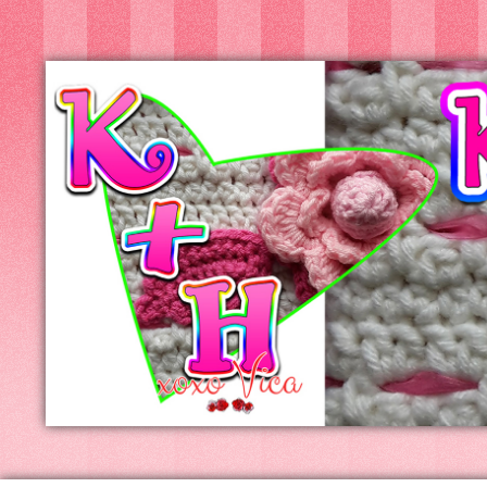
Kreatív+Hobby
Alkotóműhely