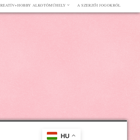
REATÍV+HOBBY ALKOTÓMŰHELY
A SZERZŐI JOGOKRÓL
HU