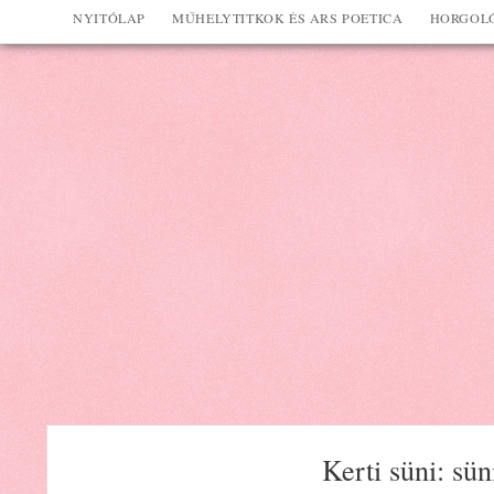
NYITÓLAP
MŰHELYTITKOK ÉS ARS POETICA
HORGOLÓ
Kerti süni: sü