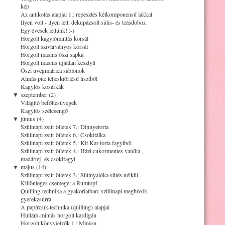
kép
Az antikolás alapjai 1.: repesztés kétkomponensű lakkal
Ilyen volt - ilyen lett: dekupázsolt sütis- és teásdoboz
Egy évesek lettünk! :-)
Horgolt kagylómintás körsál
Horgolt szivárványos körsál
Horgolt masnis őszi sapka
Horgolt masnis ujjatlan kesztyű
Őszi üvegmatrica sablonok
Almás pite teljeskiőrlésű lisztből
Kagylós kosárkák
▼
szeptember (2)
Világító befőttesüvegek
Kagylós szélcsengő
▼
június (4)
Szülinapi zsúr ötletek 7.: Dinnyetorta
Szülinapi zsúr ötletek 6.: Csokitálka
Szülinapi zsúr ötletek 5.: Kit Kat-torta fagyiból
Szülinapi zsúr ötletek 4.: Házi cukormentes vanília-,
madártej- és csokifagyi
▼
május (14)
Szülinapi zsúr ötletek 3.: Sütinyalóka sütés nélkül
Különleges csemege: a Rumtopf
Quilling-technika a gyakorlatban: szülinapi meghívók
gyerekzsúrra
A papírcsík-technika (quilling) alapjai
Hullám-mintás horgolt kardigán
Horgolt könyvjelzők 1.: Minion