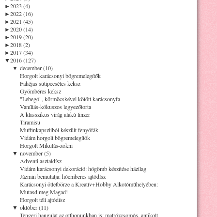
►
2023 (4)
►
2022 (16)
►
2021 (45)
►
2020 (14)
►
2019 (20)
►
2018 (2)
►
2017 (34)
▼
2016 (127)
▼
december (10)
Horgolt karácsonyi bögremelegítők
Fahéjas sütipecsétes keksz
Gyömbéres keksz
"Lebegő", körmöcskével kötött karácsonyfa
Vaníliás-kókuszos legyezőtorta
A klasszikus virág alakú linzer
Tiramisu
Muffinkapszliból készült fenyőfák
Vidám horgolt bögremelegítők
Horgolt Mikulás-zokni
▼
november (5)
Adventi asztaldísz
Vidám karácsonyi dekoráció: hógömb készítése házilag
Jázmin bemutatja: hóemberes ajtódísz
Karácsonyi ötletbörze a Kreatív+Hobby Alkotóműhelyében:
Mutasd meg Magad!
Horgolt téli ajtódísz
▼
október (11)
Tengeri hangulat az otthonunkban is: matrózcsomós, antikolt