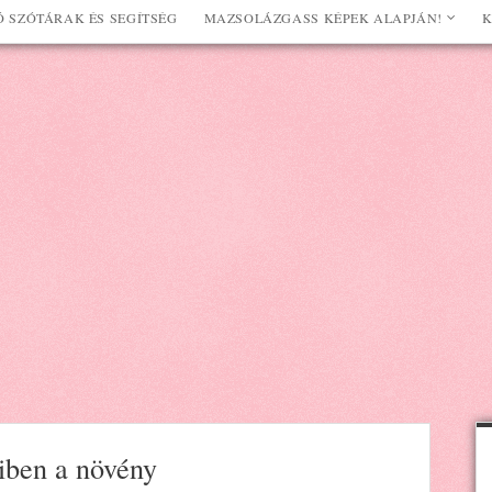
 SZÓTÁRAK ÉS SEGÍTSÉG
MAZSOLÁZGASS KÉPEK ALAPJÁN!
K
niben a növény