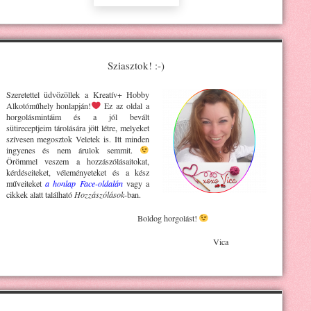
Sziasztok! :-)
Szeretettel üdvözöllek a Kreatív+ H
obby
Alkotóműhely
honlapján!
Ez az oldal a
horgolásmintáim és a jól bevált
sütireceptjeim tárolására jött létre, melyeket
szívesen megosztok Veletek is. Itt minden
ingyenes és nem árulok semmit.
Örömmel veszem a hozzászólásaitokat,
kérdéseiteket, véleményeteket és a kész
műveiteket
a honlap Face-oldalán
vagy a
cikkek alatt található
Hozzászólások
-ban.
Boldog horgolást!
Vica