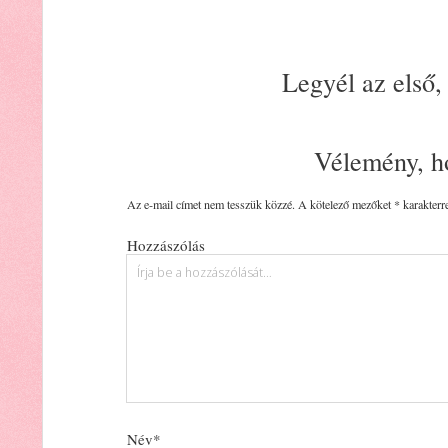
Legyél az első,
Vélemény, h
Az e-mail címet nem tesszük közzé.
A kötelező mezőket
*
karakterre
Hozzászólás
Név*