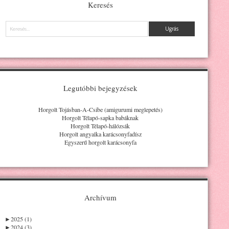
Keresés
Keresés
Legutóbbi bejegyzések
Horgolt Tojásban-A-Csibe (amigurumi meglepetés)
Horgolt Télapó-sapka babáknak
Horgolt Télapó-hálózsák
Horgolt angyalka karácsonyfadísz
Egyszerű horgolt karácsonyfa
Archívum
►
2025 (1)
►
2024 (3)