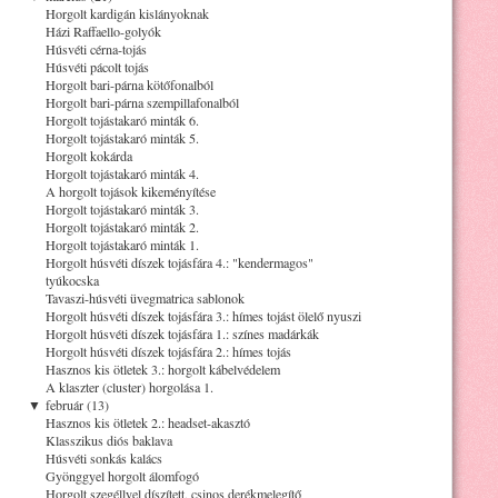
Horgolt kardigán kislányoknak
Házi Raffaello-golyók
Húsvéti cérna-tojás
Húsvéti pácolt tojás
Horgolt bari-párna kötőfonalból
Horgolt bari-párna szempillafonalból
Horgolt tojástakaró minták 6.
Horgolt tojástakaró minták 5.
Horgolt kokárda
Horgolt tojástakaró minták 4.
A horgolt tojások kikeményítése
Horgolt tojástakaró minták 3.
Horgolt tojástakaró minták 2.
Horgolt tojástakaró minták 1.
Horgolt húsvéti díszek tojásfára 4.: "kendermagos"
tyúkocska
Tavaszi-húsvéti üvegmatrica sablonok
Horgolt húsvéti díszek tojásfára 3.: hímes tojást ölelő nyuszi
Horgolt húsvéti díszek tojásfára 1.: színes madárkák
Horgolt húsvéti díszek tojásfára 2.: hímes tojás
Hasznos kis ötletek 3.: horgolt kábelvédelem
A klaszter (cluster) horgolása 1.
▼
február (13)
Hasznos kis ötletek 2.: headset-akasztó
Klasszikus diós baklava
Húsvéti sonkás kalács
Gyönggyel horgolt álomfogó
Horgolt szegéllyel díszített, csinos derékmelegítő