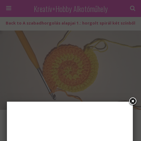
Kreatív+Hobby Alkotóműhely
Back to A szabadhorgolás alapjai 1.: horgolt spirál két színből
Két színű spirál: "B" színnel folytatjuk
« previous in gallery
next in gallery »