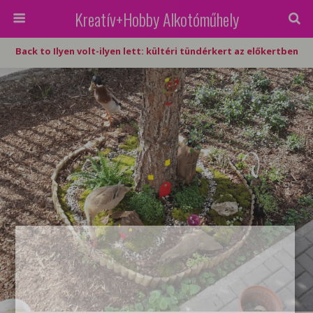
Kreatív+Hobby Alkotóműhely
Back to Ilyen volt-ilyen lett: kültéri tündérkert az előkertben