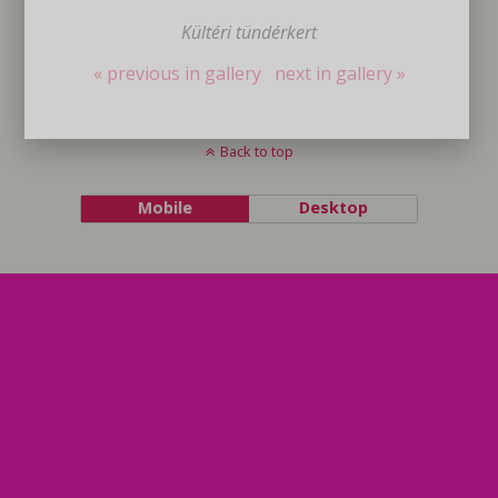
Kültéri tündérkert
« previous in gallery
next in gallery »
Back to top
Mobile
Desktop