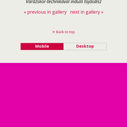
Varázskör-technikával induló tojásdísz
« previous in gallery
next in gallery »
Back to top
Mobile
Desktop