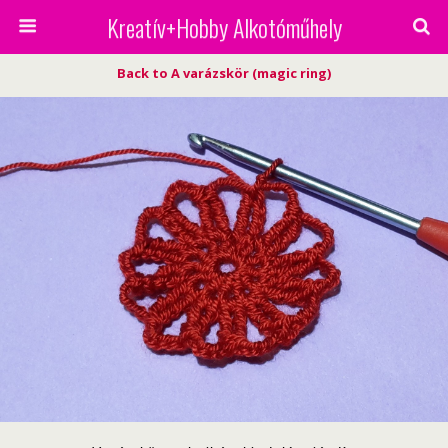
Kreatív+Hobby Alkotóműhely
Back to A varázskör (magic ring)