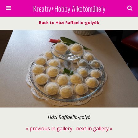
Kreatív+Hobby Alkotóműhely
Back to Házi Raffaello-golyók
Házi Raffaello-golyó
« previous in gallery
next in gallery »