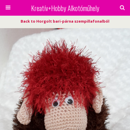
Kreatív+Hobby Alkotóműhely
Back to Horgolt bari-párna szempillafonalból