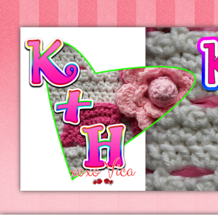
Kreatív+Hobby
Alkotóműhely