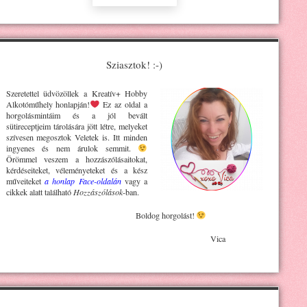
Sziasztok! :-)
Szeretettel üdvözöllek a Kreatív+ H
obby
Alkotóműhely
honlapján!
Ez az oldal a
horgolásmintáim és a jól bevált
sütireceptjeim tárolására jött létre, melyeket
szívesen megosztok Veletek is. Itt minden
ingyenes és nem árulok semmit.
Örömmel veszem a hozzászólásaitokat,
kérdéseiteket, véleményeteket és a kész
műveiteket
a honlap Face-oldalán
vagy a
cikkek alatt található
Hozzászólások
-ban.
Boldog horgolást!
Vica