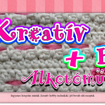
Ingyenes horgolás minták | kreatív hobby-technikák | jól bevált süti receptek