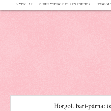
NYITÓLAP
MŰHELYTITKOK ÉS ARS POETICA
HORGOLÓ
Horgolt bari-párna: ö