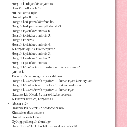
Horgolt kardigán kislányoknak
Házi Raffaello-golyók
Húsvéti cérna-tojás
Húsvéti pácolt tojás
Horgolt bari-párna kötőfonalból
Horgolt bari-párna szempillafonalból
Horgolt tojástakaró minták 6.
Horgolt tojástakaró minták 5.
Horgolt kokárda
Horgolt tojástakaró minták 4.
A horgolt tojások kikeményítése
Horgolt tojástakaró minták 3.
Horgolt tojástakaró minták 2.
Horgolt tojástakaró minták 1.
Horgolt húsvéti díszek tojásfára 4.: "kendermagos"
tyúkocska
Tavaszi-húsvéti üvegmatrica sablonok
Horgolt húsvéti díszek tojásfára 3.: hímes tojást ölelő nyuszi
Horgolt húsvéti díszek tojásfára 1.: színes madárkák
Horgolt húsvéti díszek tojásfára 2.: hímes tojás
Hasznos kis ötletek 3.: horgolt kábelvédelem
A klaszter (cluster) horgolása 1.
▼
február (13)
Hasznos kis ötletek 2.: headset-akasztó
Klasszikus diós baklava
Húsvéti sonkás kalács
Gyönggyel horgolt álomfogó
Horgolt szegéllyel díszített, csinos derékmelegítő