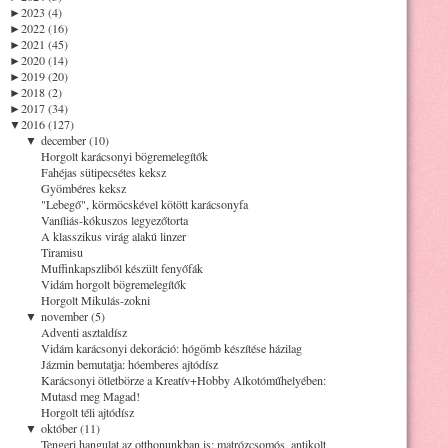
►
2023 (4)
►
2022 (16)
►
2021 (45)
►
2020 (14)
►
2019 (20)
►
2018 (2)
►
2017 (34)
▼
2016 (127)
▼
december (10)
Horgolt karácsonyi bögremelegítők
Fahéjas sütipecsétes keksz
Gyömbéres keksz
"Lebegő", körmöcskével kötött karácsonyfa
Vaníliás-kókuszos legyezőtorta
A klasszikus virág alakú linzer
Tiramisu
Muffinkapszliból készült fenyőfák
Vidám horgolt bögremelegítők
Horgolt Mikulás-zokni
▼
november (5)
Adventi asztaldísz
Vidám karácsonyi dekoráció: hógömb készítése házilag
Jázmin bemutatja: hóemberes ajtódísz
Karácsonyi ötletbörze a Kreatív+Hobby Alkotóműhelyében:
Mutasd meg Magad!
Horgolt téli ajtódísz
▼
október (11)
Tengeri hangulat az otthonunkban is: matrózcsomós, antikolt