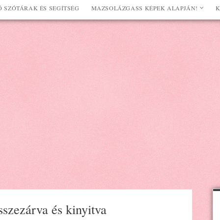
 SZÓTÁRAK ÉS SEGÍTSÉG
MAZSOLÁZGASS KÉPEK ALAPJÁN!
K
sszezárva és kinyitva