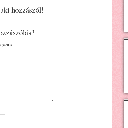
 aki hozzászól!
ozzászólás?
l jelöltük