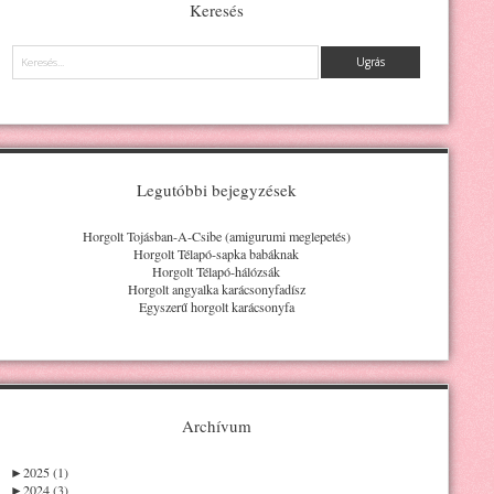
Keresés
Keresés
Legutóbbi bejegyzések
Horgolt Tojásban-A-Csibe (amigurumi meglepetés)
Horgolt Télapó-sapka babáknak
Horgolt Télapó-hálózsák
Horgolt angyalka karácsonyfadísz
Egyszerű horgolt karácsonyfa
Archívum
►
2025 (1)
►
2024 (3)