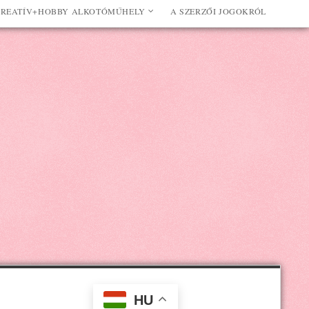
REATÍV+HOBBY ALKOTÓMŰHELY
A SZERZŐI JOGOKRÓL
HU