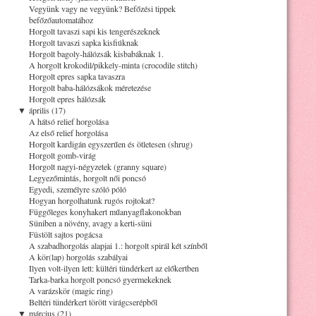
Vegyünk vagy ne vegyünk? Befőzési tippek
befőzőautomatához
Horgolt tavaszi sapi kis tengerészeknek
Horgolt tavaszi sapka kisfiúknak
Horgolt bagoly-hálózsák kisbabáknak 1.
A horgolt krokodil/pikkely-minta (crocodile stitch)
Horgolt epres sapka tavaszra
Horgolt baba-hálózsákok méretezése
Horgolt epres hálózsák
▼
április (17)
A hátsó relief horgolása
Az első relief horgolása
Horgolt kardigán egyszerűen és ötletesen (shrug)
Horgolt gomb-virág
Horgolt nagyi-négyzetek (granny square)
Legyezőmintás, horgolt női poncsó
Egyedi, személyre szóló póló
Hogyan horgolhatunk rugós rojtokat?
Függőleges konyhakert műanyagflakonokban
Süniben a növény, avagy a kerti-süni
Füstölt sajtos pogácsa
A szabadhorgolás alapjai 1.: horgolt spirál két színből
A kör(lap) horgolás szabályai
Ilyen volt-ilyen lett: kültéri tündérkert az előkertben
Tarka-barka horgolt poncsó gyermekeknek
A varázskör (magic ring)
Beltéri tündérkert törött virágcserépből
▼
március (21)