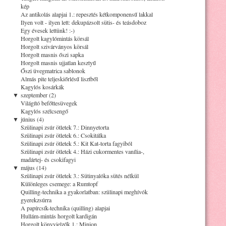
kép
Az antikolás alapjai 1.: repesztés kétkomponensű lakkal
Ilyen volt - ilyen lett: dekupázsolt sütis- és teásdoboz
Egy évesek lettünk! :-)
Horgolt kagylómintás körsál
Horgolt szivárványos körsál
Horgolt masnis őszi sapka
Horgolt masnis ujjatlan kesztyű
Őszi üvegmatrica sablonok
Almás pite teljeskiőrlésű lisztből
Kagylós kosárkák
▼
szeptember (2)
Világító befőttesüvegek
Kagylós szélcsengő
▼
június (4)
Szülinapi zsúr ötletek 7.: Dinnyetorta
Szülinapi zsúr ötletek 6.: Csokitálka
Szülinapi zsúr ötletek 5.: Kit Kat-torta fagyiból
Szülinapi zsúr ötletek 4.: Házi cukormentes vanília-,
madártej- és csokifagyi
▼
május (14)
Szülinapi zsúr ötletek 3.: Sütinyalóka sütés nélkül
Különleges csemege: a Rumtopf
Quilling-technika a gyakorlatban: szülinapi meghívók
gyerekzsúrra
A papírcsík-technika (quilling) alapjai
Hullám-mintás horgolt kardigán
Horgolt könyvjelzők 1.: Minion