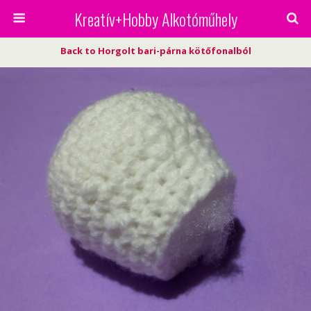
Kreatív+Hobby Alkotóműhely
Back to Horgolt bari-párna kötőfonalból