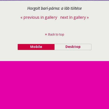
Horgolt bari-párna: a láb töltése
« previous in gallery
next in gallery »
Back to top
Mobile
Desktop