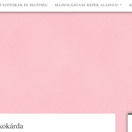
 SZÓTÁRAK ÉS SEGÍTSÉG
MAZSOLÁZGASS KÉPEK ALAPJÁN!
K
kokárda