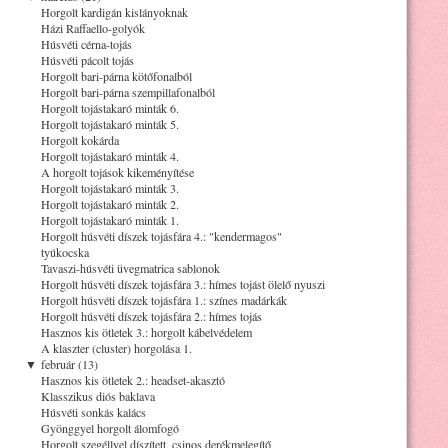
Horgolt kardigán kislányoknak
Házi Raffaello-golyók
Húsvéti cérna-tojás
Húsvéti pácolt tojás
Horgolt bari-párna kötőfonalból
Horgolt bari-párna szempillafonalból
Horgolt tojástakaró minták 6.
Horgolt tojástakaró minták 5.
Horgolt kokárda
Horgolt tojástakaró minták 4.
A horgolt tojások kikeményítése
Horgolt tojástakaró minták 3.
Horgolt tojástakaró minták 2.
Horgolt tojástakaró minták 1.
Horgolt húsvéti díszek tojásfára 4.: "kendermagos"
tyúkocska
Tavaszi-húsvéti üvegmatrica sablonok
Horgolt húsvéti díszek tojásfára 3.: hímes tojást ölelő nyuszi
Horgolt húsvéti díszek tojásfára 1.: színes madárkák
Horgolt húsvéti díszek tojásfára 2.: hímes tojás
Hasznos kis ötletek 3.: horgolt kábelvédelem
A klaszter (cluster) horgolása 1.
▼
február (13)
Hasznos kis ötletek 2.: headset-akasztó
Klasszikus diós baklava
Húsvéti sonkás kalács
Gyönggyel horgolt álomfogó
Horgolt szegéllyel díszített, csinos derékmelegítő