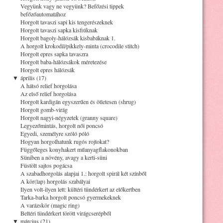
Vegyünk vagy ne vegyünk? Befőzési tippek
befőzőautomatához
Horgolt tavaszi sapi kis tengerészeknek
Horgolt tavaszi sapka kisfiúknak
Horgolt bagoly-hálózsák kisbabáknak 1.
A horgolt krokodil/pikkely-minta (crocodile stitch)
Horgolt epres sapka tavaszra
Horgolt baba-hálózsákok méretezése
Horgolt epres hálózsák
▼
április (17)
A hátsó relief horgolása
Az első relief horgolása
Horgolt kardigán egyszerűen és ötletesen (shrug)
Horgolt gomb-virág
Horgolt nagyi-négyzetek (granny square)
Legyezőmintás, horgolt női poncsó
Egyedi, személyre szóló póló
Hogyan horgolhatunk rugós rojtokat?
Függőleges konyhakert műanyagflakonokban
Süniben a növény, avagy a kerti-süni
Füstölt sajtos pogácsa
A szabadhorgolás alapjai 1.: horgolt spirál két színből
A kör(lap) horgolás szabályai
Ilyen volt-ilyen lett: kültéri tündérkert az előkertben
Tarka-barka horgolt poncsó gyermekeknek
A varázskör (magic ring)
Beltéri tündérkert törött virágcserépből
▼
március (21)