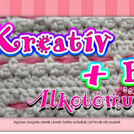
Ingyenes horgolás minták | kreatív hobby-technikák | jól bevált süti receptek