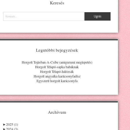
Keresés
Keresés
Legutóbbi bejegyzések
Horgolt Tojásban-A-Csibe (amigurumi meglepetés)
Horgolt Télapó-sapka babáknak
Horgolt Télapó-hálózsák
Horgolt angyalka karácsonyfadísz
Egyszerű horgolt karácsonyfa
Archívum
►
2025 (1)
►
2024 (3)