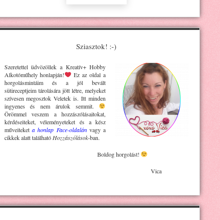
Sziasztok! :-)
Szeretettel üdvözöllek a Kreatív+ H
obby
Alkotóműhely
honlapján!
Ez az oldal a
horgolásmintáim és a jól bevált
sütireceptjeim tárolására jött létre, melyeket
szívesen megosztok Veletek is. Itt minden
ingyenes és nem árulok semmit.
Örömmel veszem a hozzászólásaitokat,
kérdéseiteket, véleményeteket és a kész
műveiteket
a honlap Face-oldalán
vagy a
cikkek alatt található
Hozzászólások
-ban.
Boldog horgolást!
Vica