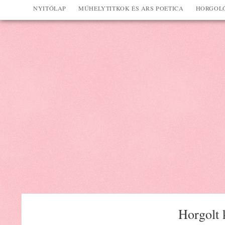
NYITÓLAP
MŰHELYTITKOK ÉS ARS POETICA
HORGOLÓ
Horgolt 