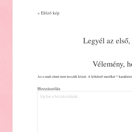
« Előző kép
Legyél az első,
Vélemény, h
Az e-mail címet nem tesszük közzé.
A kötelező mezőket
*
karakterre
Hozzászólás