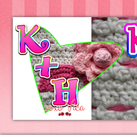
Kreatív+Hobby
Alkotóműhely