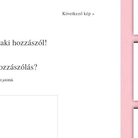
Következő kép »
 aki hozzászól!
ozzászólás?
l jelöltük