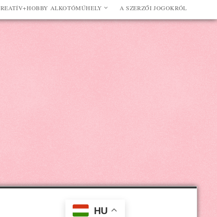
REATÍV+HOBBY ALKOTÓMŰHELY
A SZERZŐI JOGOKRÓL
HU