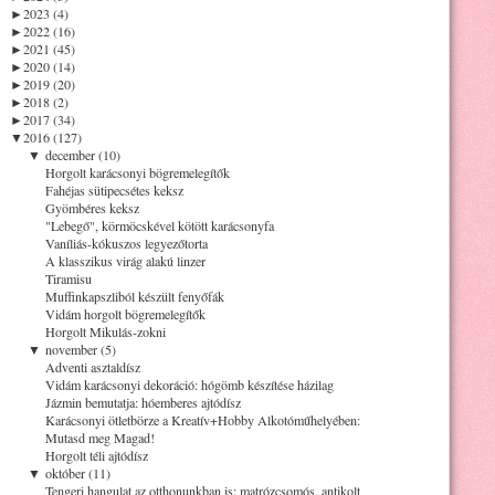
►
2023 (4)
►
2022 (16)
►
2021 (45)
►
2020 (14)
►
2019 (20)
►
2018 (2)
►
2017 (34)
▼
2016 (127)
▼
december (10)
Horgolt karácsonyi bögremelegítők
Fahéjas sütipecsétes keksz
Gyömbéres keksz
"Lebegő", körmöcskével kötött karácsonyfa
Vaníliás-kókuszos legyezőtorta
A klasszikus virág alakú linzer
Tiramisu
Muffinkapszliból készült fenyőfák
Vidám horgolt bögremelegítők
Horgolt Mikulás-zokni
▼
november (5)
Adventi asztaldísz
Vidám karácsonyi dekoráció: hógömb készítése házilag
Jázmin bemutatja: hóemberes ajtódísz
Karácsonyi ötletbörze a Kreatív+Hobby Alkotóműhelyében:
Mutasd meg Magad!
Horgolt téli ajtódísz
▼
október (11)
Tengeri hangulat az otthonunkban is: matrózcsomós, antikolt