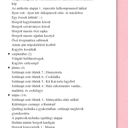
kép
Az antikolás alapjai 1.: repesztés kétkomponensű lakkal
Ilyen volt - ilyen lett: dekupázsolt sütis- és teásdoboz
Egy évesek lettünk! :-)
Horgolt kagylómintás körsál
Horgolt szivárványos körsál
Horgolt masnis őszi sapka
Horgolt masnis ujjatlan kesztyű
Őszi üvegmatrica sablonok
Almás pite teljeskiőrlésű lisztből
Kagylós kosárkák
▼
szeptember (2)
Világító befőttesüvegek
Kagylós szélcsengő
▼
június (4)
Szülinapi zsúr ötletek 7.: Dinnyetorta
Szülinapi zsúr ötletek 6.: Csokitálka
Szülinapi zsúr ötletek 5.: Kit Kat-torta fagyiból
Szülinapi zsúr ötletek 4.: Házi cukormentes vanília-,
madártej- és csokifagyi
▼
május (14)
Szülinapi zsúr ötletek 3.: Sütinyalóka sütés nélkül
Különleges csemege: a Rumtopf
Quilling-technika a gyakorlatban: szülinapi meghívók
gyerekzsúrra
A papírcsík-technika (quilling) alapjai
Hullám-mintás horgolt kardigán
Horgolt könyvjelzők 1.: Minion