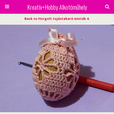
Kreatív+Hobby Alkotóműhely
Back to Horgolt tojástakaró minták 4.