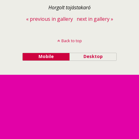
Horgolt tojástakaró
« previous in gallery
next in gallery »
Back to top
Mobile
Desktop