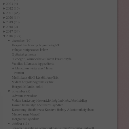
►
2023 (4)
►
2022 (16)
►
2021 (45)
►
2020 (14)
►
2019 (20)
►
2018 (2)
►
2017 (34)
▼
2016 (127)
▼
december (10)
Horgolt karácsonyi bögremelegítők
Fahéjas sütipecsétes keksz
Gyömbéres keksz
"Lebegő", körmöcskével kötött karácsonyfa
Vaníliás-kókuszos legyezőtorta
A klasszikus virág alakú linzer
Tiramisu
Muffinkapszliból készült fenyőfák
Vidám horgolt bögremelegítők
Horgolt Mikulás-zokni
▼
november (5)
Adventi asztaldísz
Vidám karácsonyi dekoráció: hógömb készítése házilag
Jázmin bemutatja: hóemberes ajtódísz
Karácsonyi ötletbörze a Kreatív+Hobby Alkotóműhelyében:
Mutasd meg Magad!
Horgolt téli ajtódísz
▼
október (11)
Tengeri hangulat az otthonunkban is: matrózcsomós, antikolt