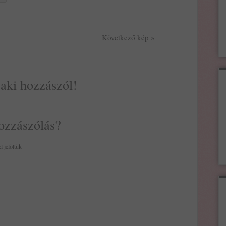
Következő kép »
 aki hozzászól!
ozzászólás?
l jelöltük