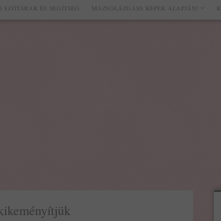
 SZÓTÁRAK ÉS SEGÍTSÉG
MAZSOLÁZGASS KÉPEK ALAPJÁN!
K
 kikeményítjük