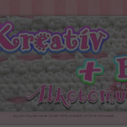
Ingyenes horgolás minták | kreatív hobby-technikák | jól bevált süti receptek