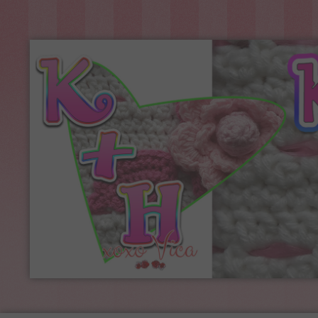
Kreatív+Hobby
Alkotóműhely