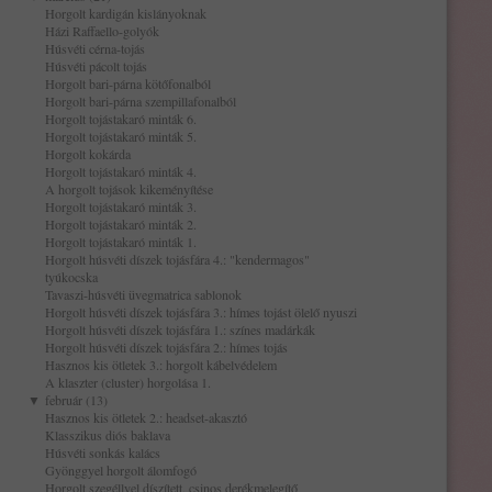
Horgolt kardigán kislányoknak
Házi Raffaello-golyók
Húsvéti cérna-tojás
Húsvéti pácolt tojás
Horgolt bari-párna kötőfonalból
Horgolt bari-párna szempillafonalból
Horgolt tojástakaró minták 6.
Horgolt tojástakaró minták 5.
Horgolt kokárda
Horgolt tojástakaró minták 4.
A horgolt tojások kikeményítése
Horgolt tojástakaró minták 3.
Horgolt tojástakaró minták 2.
Horgolt tojástakaró minták 1.
Horgolt húsvéti díszek tojásfára 4.: "kendermagos"
tyúkocska
Tavaszi-húsvéti üvegmatrica sablonok
Horgolt húsvéti díszek tojásfára 3.: hímes tojást ölelő nyuszi
Horgolt húsvéti díszek tojásfára 1.: színes madárkák
Horgolt húsvéti díszek tojásfára 2.: hímes tojás
Hasznos kis ötletek 3.: horgolt kábelvédelem
A klaszter (cluster) horgolása 1.
▼
február (13)
Hasznos kis ötletek 2.: headset-akasztó
Klasszikus diós baklava
Húsvéti sonkás kalács
Gyönggyel horgolt álomfogó
Horgolt szegéllyel díszített, csinos derékmelegítő