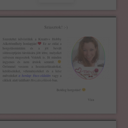
Sziasztok! :-)
Szeretettel üdvözöllek a Kreatív+ H
obby
Alkotóműhely
honlapján!
Ez az oldal a
horgolásmintáim és a jól bevált
sütireceptjeim tárolására jött létre, melyeket
szívesen megosztok Veletek is. Itt minden
ingyenes és nem árulok semmit.
Örömmel veszem a hozzászólásaitokat,
kérdéseiteket, véleményeteket és a kész
műveiteket
a honlap Face-oldalán
vagy a
cikkek alatt található
Hozzászólások
-ban.
Boldog horgolást!
Vica