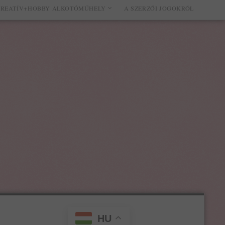
REATÍV+HOBBY ALKOTÓMŰHELY
A SZERZŐI JOGOKRÓL
HU