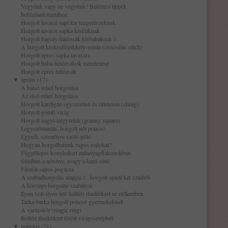
Vegyünk vagy ne vegyünk? Befőzési tippek
befőzőautomatához
Horgolt tavaszi sapi kis tengerészeknek
Horgolt tavaszi sapka kisfiúknak
Horgolt bagoly-hálózsák kisbabáknak 1.
A horgolt krokodil/pikkely-minta (crocodile stitch)
Horgolt epres sapka tavaszra
Horgolt baba-hálózsákok méretezése
Horgolt epres hálózsák
▼
április (17)
A hátsó relief horgolása
Az első relief horgolása
Horgolt kardigán egyszerűen és ötletesen (shrug)
Horgolt gomb-virág
Horgolt nagyi-négyzetek (granny square)
Legyezőmintás, horgolt női poncsó
Egyedi, személyre szóló póló
Hogyan horgolhatunk rugós rojtokat?
Függőleges konyhakert műanyagflakonokban
Süniben a növény, avagy a kerti-süni
Füstölt sajtos pogácsa
A szabadhorgolás alapjai 1.: horgolt spirál két színből
A kör(lap) horgolás szabályai
Ilyen volt-ilyen lett: kültéri tündérkert az előkertben
Tarka-barka horgolt poncsó gyermekeknek
A varázskör (magic ring)
Beltéri tündérkert törött virágcserépből
▼
március (21)