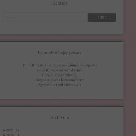
Keresés
Keresés
Legutóbbi bejegyzések
Horgolt Tojásban-A-Csibe (amigurumi meglepetés)
Horgolt Télapó-sapka babáknak
Horgolt Télapó-hálózsák
Horgolt angyalka karácsonyfadísz
Egyszerű horgolt karácsonyfa
Archívum
►
2025 (1)
►
2024 (3)