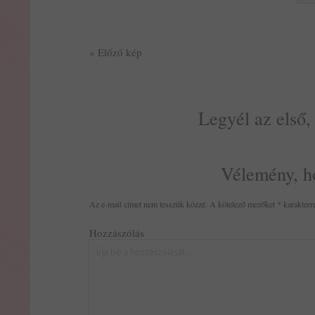
« Előző kép
Legyél az első,
Vélemény, h
Az e-mail címet nem tesszük közzé.
A kötelező mezőket
*
karakterre
Hozzászólás