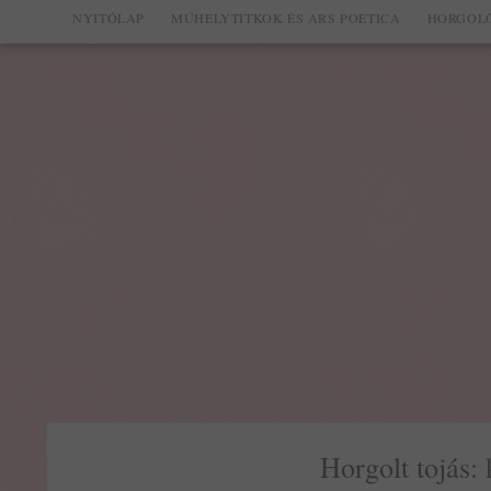
NYITÓLAP
MŰHELYTITKOK ÉS ARS POETICA
HORGOLÓ
Horgolt tojás: