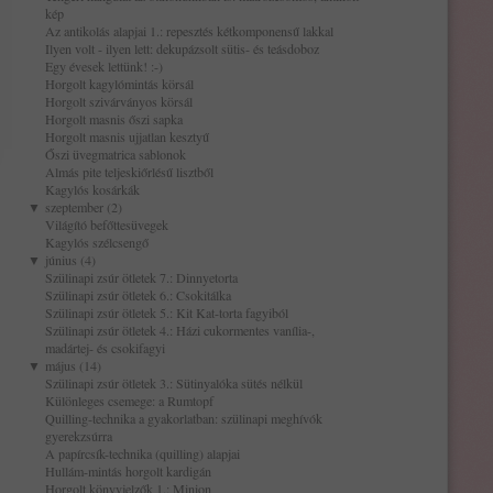
kép
Az antikolás alapjai 1.: repesztés kétkomponensű lakkal
Ilyen volt - ilyen lett: dekupázsolt sütis- és teásdoboz
Egy évesek lettünk! :-)
Horgolt kagylómintás körsál
Horgolt szivárványos körsál
Horgolt masnis őszi sapka
Horgolt masnis ujjatlan kesztyű
Őszi üvegmatrica sablonok
Almás pite teljeskiőrlésű lisztből
Kagylós kosárkák
▼
szeptember (2)
Világító befőttesüvegek
Kagylós szélcsengő
▼
június (4)
Szülinapi zsúr ötletek 7.: Dinnyetorta
Szülinapi zsúr ötletek 6.: Csokitálka
Szülinapi zsúr ötletek 5.: Kit Kat-torta fagyiból
Szülinapi zsúr ötletek 4.: Házi cukormentes vanília-,
madártej- és csokifagyi
▼
május (14)
Szülinapi zsúr ötletek 3.: Sütinyalóka sütés nélkül
Különleges csemege: a Rumtopf
Quilling-technika a gyakorlatban: szülinapi meghívók
gyerekzsúrra
A papírcsík-technika (quilling) alapjai
Hullám-mintás horgolt kardigán
Horgolt könyvjelzők 1.: Minion