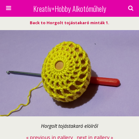
Kreatív+Hobby Alkotóműhely
Back to Horgolt tojástakaró minták 1.
Horgolt tojástakaró elölről
« previous in gallery
next in gallery »