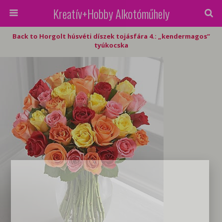
Kreatív+Hobby Alkotóműhely
Back to Horgolt húsvéti díszek tojásfára 4.: „kendermagos”
tyúkocska