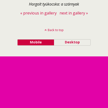
Horgolt tyúkocska: a szárnyak
« previous in gallery
next in gallery »
Back to top
Mobile
Desktop