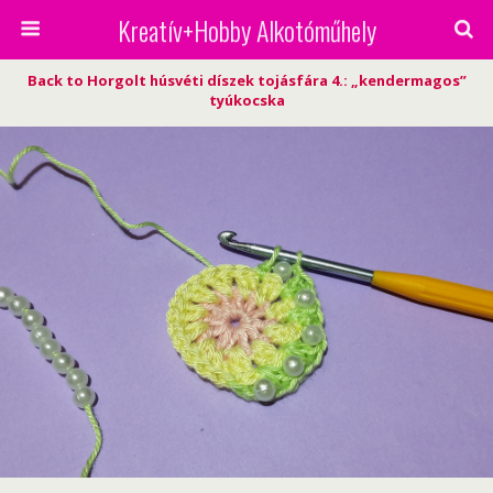
Kreatív+Hobby Alkotóműhely
Back to Horgolt húsvéti díszek tojásfára 4.: „kendermagos”
tyúkocska