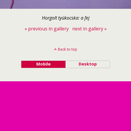
Horgolt tyúkocska: a fej
« previous in gallery
next in gallery »
Back to top
Mobile
Desktop