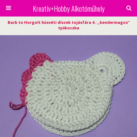
Kreatív+Hobby Alkotóműhely
Back to Horgolt húsvéti díszek tojásfára 4.: „kendermagos”
tyúkocska