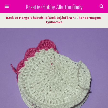
Kreatív+Hobby Alkotóműhely
Back to Horgolt húsvéti díszek tojásfára 4.: „kendermagos”
tyúkocska