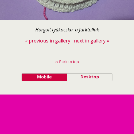
Horgolt tyúkocska: a farktollak
« previous in gallery
next in gallery »
Back to top
Mobile
Desktop