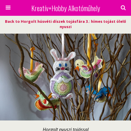
Kreatív+Hobby Alkotóműhely
Back to Horgolt húsvéti díszek tojásfára 3.: hímes tojást ölelő
nyuszi
Horgolt nyuszi tojással