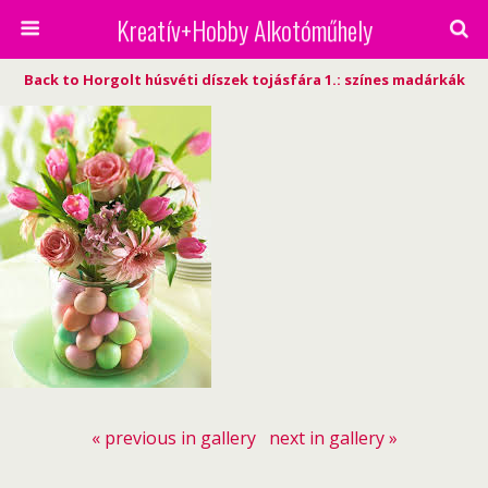
Kreatív+Hobby Alkotóműhely
Back to Horgolt húsvéti díszek tojásfára 1.: színes madárkák
« previous in gallery
next in gallery »