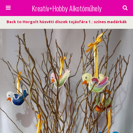
Kreatív+Hobby Alkotóműhely
Back to Horgolt húsvéti díszek tojásfára 1.: színes madárkák