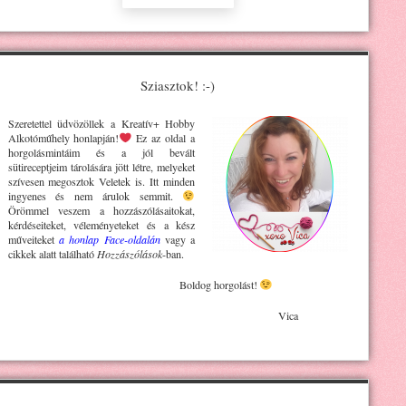
Sziasztok! :-)
Szeretettel üdvözöllek a Kreatív+ H
obby
Alkotóműhely
honlapján!
Ez az oldal a
horgolásmintáim és a jól bevált
sütireceptjeim tárolására jött létre, melyeket
szívesen megosztok Veletek is. Itt minden
ingyenes és nem árulok semmit.
Örömmel veszem a hozzászólásaitokat,
kérdéseiteket, véleményeteket és a kész
műveiteket
a honlap Face-oldalán
vagy a
cikkek alatt található
Hozzászólások
-ban.
Boldog horgolást!
Vica