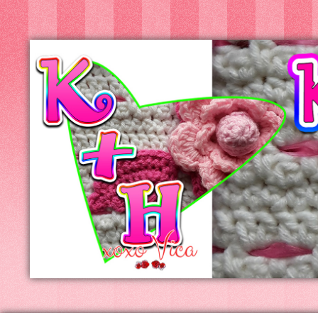
Kreatív+Hobby
Alkotóműhely