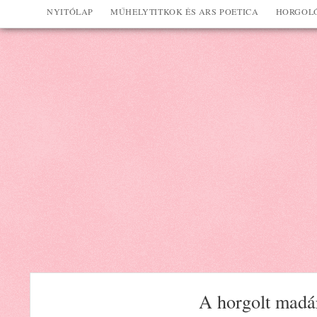
NYITÓLAP
MŰHELYTITKOK ÉS ARS POETICA
HORGOLÓ
A horgolt madár