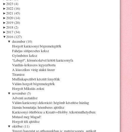
►
2023 (4)
►
2022 (16)
►
2021 (45)
►
2020 (14)
►
2019 (20)
►
2018 (2)
►
2017 (34)
▼
2016 (127)
▼
december (10)
Horgolt karácsonyi bögremelegítők
Fahéjas sütipecsétes keksz
Gyömbéres keksz
"Lebegő", körmöcskével kötött karácsonyfa
Vaníliás-kókuszos legyezőtorta
A klasszikus virág alakú linzer
Tiramisu
Muffinkapszliból készült fenyőfák
Vidám horgolt bögremelegítők
Horgolt Mikulás-zokni
▼
november (5)
Adventi asztaldísz
Vidám karácsonyi dekoráció: hógömb készítése házilag
Jázmin bemutatja: hóemberes ajtódísz
Karácsonyi ötletbörze a Kreatív+Hobby Alkotóműhelyében:
Mutasd meg Magad!
Horgolt téli ajtódísz
▼
október (11)
Tengeri hangulat az otthonunkban is: matrózcsomós, antikolt