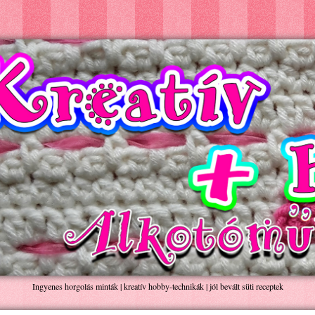
Ingyenes horgolás minták | kreatív hobby-technikák | jól bevált süti receptek