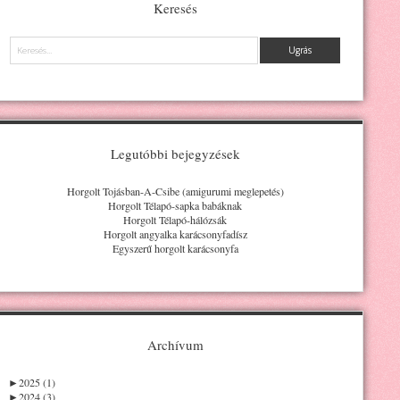
Keresés
Keresés
Legutóbbi bejegyzések
Horgolt Tojásban-A-Csibe (amigurumi meglepetés)
Horgolt Télapó-sapka babáknak
Horgolt Télapó-hálózsák
Horgolt angyalka karácsonyfadísz
Egyszerű horgolt karácsonyfa
Archívum
►
2025 (1)
►
2024 (3)