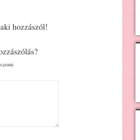
 aki hozzászól!
ozzászólás?
l jelöltük