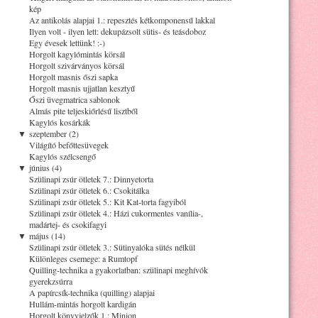
kép
Az antikolás alapjai 1.: repesztés kétkomponensű lakkal
Ilyen volt - ilyen lett: dekupázsolt sütis- és teásdoboz
Egy évesek lettünk! :-)
Horgolt kagylómintás körsál
Horgolt szivárványos körsál
Horgolt masnis őszi sapka
Horgolt masnis ujjatlan kesztyű
Őszi üvegmatrica sablonok
Almás pite teljeskiőrlésű lisztből
Kagylós kosárkák
▼
szeptember (2)
Világító befőttesüvegek
Kagylós szélcsengő
▼
június (4)
Szülinapi zsúr ötletek 7.: Dinnyetorta
Szülinapi zsúr ötletek 6.: Csokitálka
Szülinapi zsúr ötletek 5.: Kit Kat-torta fagyiból
Szülinapi zsúr ötletek 4.: Házi cukormentes vanília-,
madártej- és csokifagyi
▼
május (14)
Szülinapi zsúr ötletek 3.: Sütinyalóka sütés nélkül
Különleges csemege: a Rumtopf
Quilling-technika a gyakorlatban: szülinapi meghívók
gyerekzsúrra
A papírcsík-technika (quilling) alapjai
Hullám-mintás horgolt kardigán
Horgolt könyvjelzők 1.: Minion