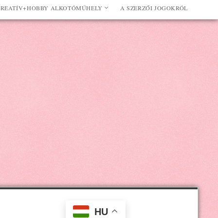
REATÍV+HOBBY ALKOTÓMŰHELY
A SZERZŐI JOGOKRÓL
HU