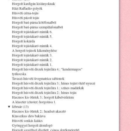
Horgolt kardigán kislányoknak
Házi Raffaello-golyók
Húsvéti cérna-tojás
Húsvéti pácolt tojás
Horgolt bari-párna kötőfonalból
Horgolt bari-párna szempillafonalból
Horgolt tojástakaró minták 6.
Horgolt tojástakaró minták 5.
Horgolt kokárda
Horgolt tojástakaró minták 4.
A horgolt tojások kikeményítése
Horgolt tojástakaró minták 3.
Horgolt tojástakaró minták 2.
Horgolt tojástakaró minták 1.
Horgolt húsvéti díszek tojásfára 4.: "kendermagos"
tyúkocska
Tavaszi-húsvéti üvegmatrica sablonok
Horgolt húsvéti díszek tojásfára 3.: hímes tojást ölelő nyuszi
Horgolt húsvéti díszek tojásfára 1.: színes madárkák
Horgolt húsvéti díszek tojásfára 2.: hímes tojás
Hasznos kis ötletek 3.: horgolt kábelvédelem
A klaszter (cluster) horgolása 1.
▼
február (13)
Hasznos kis ötletek 2.: headset-akasztó
Klasszikus diós baklava
Húsvéti sonkás kalács
Gyönggyel horgolt álomfogó
Horgolt szegéllyel díszített, csinos derékmelegítő