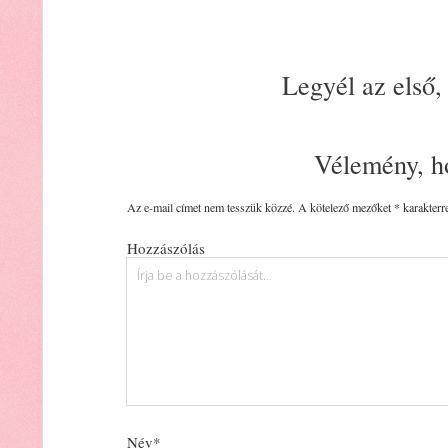
Legyél az első,
Vélemény, h
Az e-mail címet nem tesszük közzé.
A kötelező mezőket
*
karakterre
Hozzászólás
Név*