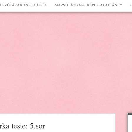
 SZÓTÁRAK ÉS SEGÍTSÉG
MAZSOLÁZGASS KÉPEK ALAPJÁN!
K
ka teste: 5.sor