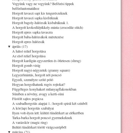
Vegyünk vagy ne vegyünk? Befőzési tippek
befőzőautomatához
Horgolt tavaszi sapi kis tengerészeknek
Horgolt tavaszi sapka kisfiúknak
Horgolt bagoly-hálózsák kisbabáknak 1.
A horgolt krokodil/pikkely-minta (crocodile stitch)
Horgolt epres sapka tavaszra
Horgolt baba-hálózsákok méretezése
Horgolt epres hálózsák
▼
április (17)
A hátsó relief horgolása
Az első relief horgolása
Horgolt kardigán egyszerűen és ötletesen (shrug)
Horgolt gomb-virág
Horgolt nagyi-négyzetek (granny square)
Legyezőmintás, horgolt női poncsó
Egyedi, személyre szóló póló
Hogyan horgolhatunk rugós rojtokat?
Függőleges konyhakert műanyagflakonokban
Süniben a növény, avagy a kerti-süni
Füstölt sajtos pogácsa
A szabadhorgolás alapjai 1.: horgolt spirál két színből
A kör(lap) horgolás szabályai
Ilyen volt-ilyen lett: kültéri tündérkert az előkertben
Tarka-barka horgolt poncsó gyermekeknek
A varázskör (magic ring)
Beltéri tündérkert törött virágcserépből
▼
március (21)