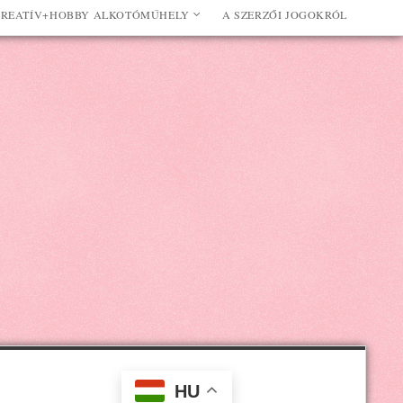
REATÍV+HOBBY ALKOTÓMŰHELY
A SZERZŐI JOGOKRÓL
HU