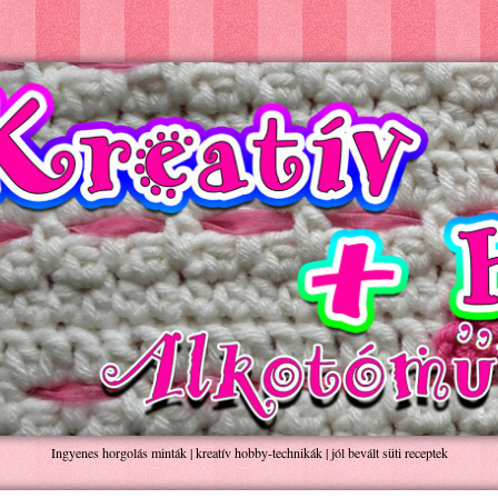
Ingyenes horgolás minták | kreatív hobby-technikák | jól bevált süti receptek