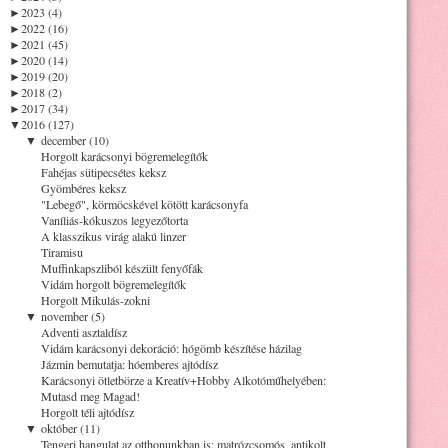
►
2023 (4)
►
2022 (16)
►
2021 (45)
►
2020 (14)
►
2019 (20)
►
2018 (2)
►
2017 (34)
▼
2016 (127)
▼
december (10)
Horgolt karácsonyi bögremelegítők
Fahéjas sütipecsétes keksz
Gyömbéres keksz
"Lebegő", körmöcskével kötött karácsonyfa
Vaníliás-kókuszos legyezőtorta
A klasszikus virág alakú linzer
Tiramisu
Muffinkapszliból készült fenyőfák
Vidám horgolt bögremelegítők
Horgolt Mikulás-zokni
▼
november (5)
Adventi asztaldísz
Vidám karácsonyi dekoráció: hógömb készítése házilag
Jázmin bemutatja: hóemberes ajtódísz
Karácsonyi ötletbörze a Kreatív+Hobby Alkotóműhelyében:
Mutasd meg Magad!
Horgolt téli ajtódísz
▼
október (11)
Tengeri hangulat az otthonunkban is: matrózcsomós, antikolt