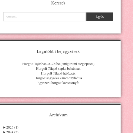
Keresés
Keresés
Legutóbbi bejegyzések
Horgolt Tojásban-A-Csibe (amigurumi meglepetés)
Horgolt Télapó-sapka babáknak
Horgolt Télapó-hálózsák
Horgolt angyalka karácsonyfadísz
Egyszerű horgolt karácsonyfa
Archívum
►
2025 (1)
►
2024 (3)