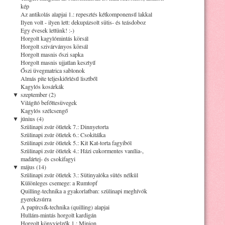
kép
Az antikolás alapjai 1.: repesztés kétkomponensű lakkal
Ilyen volt - ilyen lett: dekupázsolt sütis- és teásdoboz
Egy évesek lettünk! :-)
Horgolt kagylómintás körsál
Horgolt szivárványos körsál
Horgolt masnis őszi sapka
Horgolt masnis ujjatlan kesztyű
Őszi üvegmatrica sablonok
Almás pite teljeskiőrlésű lisztből
Kagylós kosárkák
▼
szeptember (2)
Világító befőttesüvegek
Kagylós szélcsengő
▼
június (4)
Szülinapi zsúr ötletek 7.: Dinnyetorta
Szülinapi zsúr ötletek 6.: Csokitálka
Szülinapi zsúr ötletek 5.: Kit Kat-torta fagyiból
Szülinapi zsúr ötletek 4.: Házi cukormentes vanília-,
madártej- és csokifagyi
▼
május (14)
Szülinapi zsúr ötletek 3.: Sütinyalóka sütés nélkül
Különleges csemege: a Rumtopf
Quilling-technika a gyakorlatban: szülinapi meghívók
gyerekzsúrra
A papírcsík-technika (quilling) alapjai
Hullám-mintás horgolt kardigán
Horgolt könyvjelzők 1.: Minion