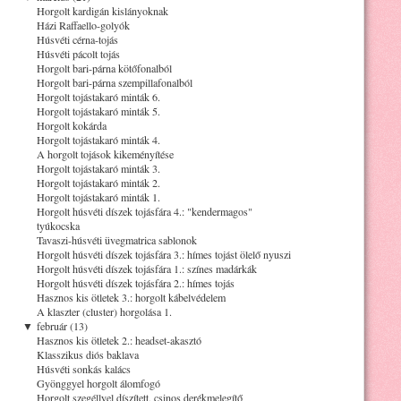
Horgolt kardigán kislányoknak
Házi Raffaello-golyók
Húsvéti cérna-tojás
Húsvéti pácolt tojás
Horgolt bari-párna kötőfonalból
Horgolt bari-párna szempillafonalból
Horgolt tojástakaró minták 6.
Horgolt tojástakaró minták 5.
Horgolt kokárda
Horgolt tojástakaró minták 4.
A horgolt tojások kikeményítése
Horgolt tojástakaró minták 3.
Horgolt tojástakaró minták 2.
Horgolt tojástakaró minták 1.
Horgolt húsvéti díszek tojásfára 4.: "kendermagos"
tyúkocska
Tavaszi-húsvéti üvegmatrica sablonok
Horgolt húsvéti díszek tojásfára 3.: hímes tojást ölelő nyuszi
Horgolt húsvéti díszek tojásfára 1.: színes madárkák
Horgolt húsvéti díszek tojásfára 2.: hímes tojás
Hasznos kis ötletek 3.: horgolt kábelvédelem
A klaszter (cluster) horgolása 1.
▼
február (13)
Hasznos kis ötletek 2.: headset-akasztó
Klasszikus diós baklava
Húsvéti sonkás kalács
Gyönggyel horgolt álomfogó
Horgolt szegéllyel díszített, csinos derékmelegítő