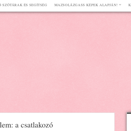
 SZÓTÁRAK ÉS SEGÍTSÉG
MAZSOLÁZGASS KÉPEK ALAPJÁN!
K
lem: a csatlakozó