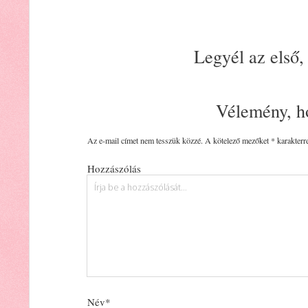
Legyél az első,
Vélemény, h
Az e-mail címet nem tesszük közzé.
A kötelező mezőket
*
karakterre
Hozzászólás
Név*