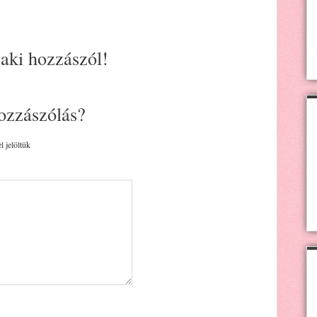
 aki hozzászól!
ozzászólás?
l jelöltük