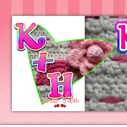
Kreatív+Hobby
Alkotóműhely