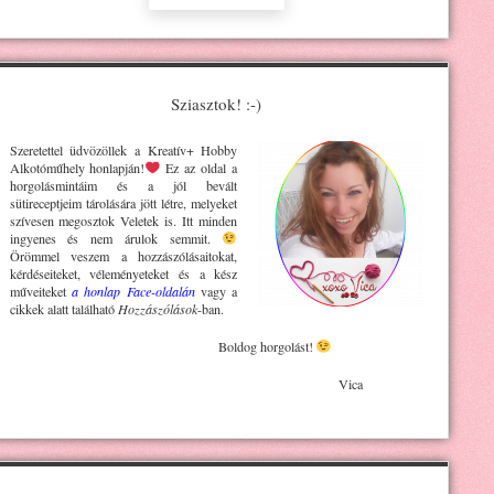
Sziasztok! :-)
Szeretettel üdvözöllek a Kreatív+ H
obby
Alkotóműhely
honlapján!
Ez az oldal a
horgolásmintáim és a jól bevált
sütireceptjeim tárolására jött létre, melyeket
szívesen megosztok Veletek is. Itt minden
ingyenes és nem árulok semmit.
Örömmel veszem a hozzászólásaitokat,
kérdéseiteket, véleményeteket és a kész
műveiteket
a honlap Face-oldalán
vagy a
cikkek alatt található
Hozzászólások
-ban.
Boldog horgolást!
Vica