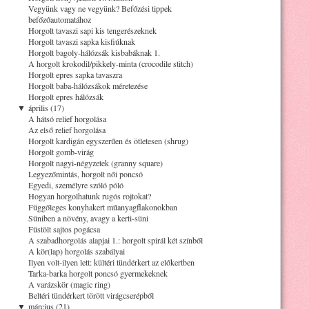
Vegyünk vagy ne vegyünk? Befőzési tippek
befőzőautomatához
Horgolt tavaszi sapi kis tengerészeknek
Horgolt tavaszi sapka kisfiúknak
Horgolt bagoly-hálózsák kisbabáknak 1.
A horgolt krokodil/pikkely-minta (crocodile stitch)
Horgolt epres sapka tavaszra
Horgolt baba-hálózsákok méretezése
Horgolt epres hálózsák
▼
április (17)
A hátsó relief horgolása
Az első relief horgolása
Horgolt kardigán egyszerűen és ötletesen (shrug)
Horgolt gomb-virág
Horgolt nagyi-négyzetek (granny square)
Legyezőmintás, horgolt női poncsó
Egyedi, személyre szóló póló
Hogyan horgolhatunk rugós rojtokat?
Függőleges konyhakert műanyagflakonokban
Süniben a növény, avagy a kerti-süni
Füstölt sajtos pogácsa
A szabadhorgolás alapjai 1.: horgolt spirál két színből
A kör(lap) horgolás szabályai
Ilyen volt-ilyen lett: kültéri tündérkert az előkertben
Tarka-barka horgolt poncsó gyermekeknek
A varázskör (magic ring)
Beltéri tündérkert törött virágcserépből
▼
március (21)