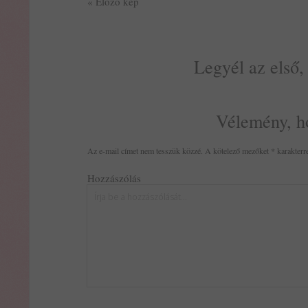
« Előző kép
Legyél az első,
Vélemény, h
Az e-mail címet nem tesszük közzé.
A kötelező mezőket
*
karakterre
Hozzászólás