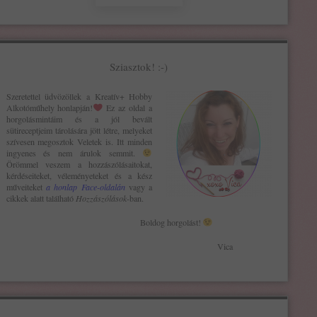
Sziasztok! :-)
Szeretettel üdvözöllek a Kreatív+ H
obby
Alkotóműhely
honlapján!
Ez az oldal a
horgolásmintáim és a jól bevált
sütireceptjeim tárolására jött létre, melyeket
szívesen megosztok Veletek is. Itt minden
ingyenes és nem árulok semmit.
Örömmel veszem a hozzászólásaitokat,
kérdéseiteket, véleményeteket és a kész
műveiteket
a honlap Face-oldalán
vagy a
cikkek alatt található
Hozzászólások
-ban.
Boldog horgolást!
Vica