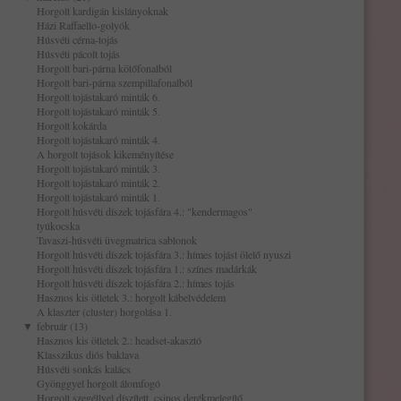
Horgolt kardigán kislányoknak
Házi Raffaello-golyók
Húsvéti cérna-tojás
Húsvéti pácolt tojás
Horgolt bari-párna kötőfonalból
Horgolt bari-párna szempillafonalból
Horgolt tojástakaró minták 6.
Horgolt tojástakaró minták 5.
Horgolt kokárda
Horgolt tojástakaró minták 4.
A horgolt tojások kikeményítése
Horgolt tojástakaró minták 3.
Horgolt tojástakaró minták 2.
Horgolt tojástakaró minták 1.
Horgolt húsvéti díszek tojásfára 4.: "kendermagos"
tyúkocska
Tavaszi-húsvéti üvegmatrica sablonok
Horgolt húsvéti díszek tojásfára 3.: hímes tojást ölelő nyuszi
Horgolt húsvéti díszek tojásfára 1.: színes madárkák
Horgolt húsvéti díszek tojásfára 2.: hímes tojás
Hasznos kis ötletek 3.: horgolt kábelvédelem
A klaszter (cluster) horgolása 1.
▼
február (13)
Hasznos kis ötletek 2.: headset-akasztó
Klasszikus diós baklava
Húsvéti sonkás kalács
Gyönggyel horgolt álomfogó
Horgolt szegéllyel díszített, csinos derékmelegítő