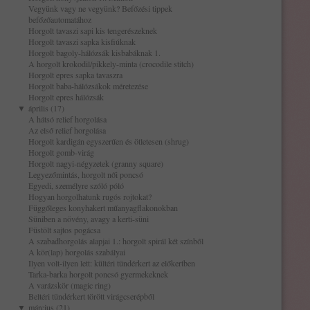
Vegyünk vagy ne vegyünk? Befőzési tippek
befőzőautomatához
Horgolt tavaszi sapi kis tengerészeknek
Horgolt tavaszi sapka kisfiúknak
Horgolt bagoly-hálózsák kisbabáknak 1.
A horgolt krokodil/pikkely-minta (crocodile stitch)
Horgolt epres sapka tavaszra
Horgolt baba-hálózsákok méretezése
Horgolt epres hálózsák
▼
április (17)
A hátsó relief horgolása
Az első relief horgolása
Horgolt kardigán egyszerűen és ötletesen (shrug)
Horgolt gomb-virág
Horgolt nagyi-négyzetek (granny square)
Legyezőmintás, horgolt női poncsó
Egyedi, személyre szóló póló
Hogyan horgolhatunk rugós rojtokat?
Függőleges konyhakert műanyagflakonokban
Süniben a növény, avagy a kerti-süni
Füstölt sajtos pogácsa
A szabadhorgolás alapjai 1.: horgolt spirál két színből
A kör(lap) horgolás szabályai
Ilyen volt-ilyen lett: kültéri tündérkert az előkertben
Tarka-barka horgolt poncsó gyermekeknek
A varázskör (magic ring)
Beltéri tündérkert törött virágcserépből
▼
március (21)