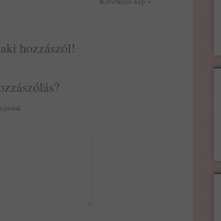
Következő kép »
 aki hozzászól!
ozzászólás?
l jelöltük