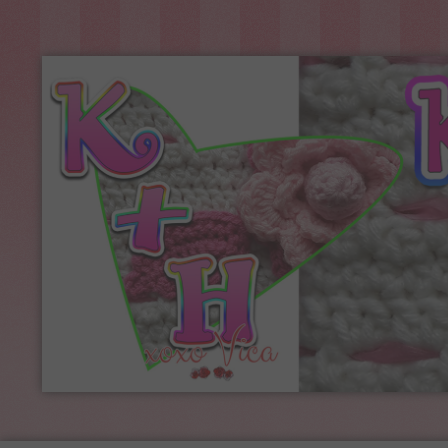
Kreatív+Hobby
Alkotóműhely