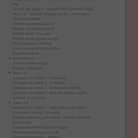
kép
Az antikolás alapjai 1.: repesztés kétkomponensű lakkal
Ilyen volt - ilyen lett: dekupázsolt sütis- és teásdoboz
Egy évesek lettünk! :-)
Horgolt kagylómintás körsál
Horgolt szivárványos körsál
Horgolt masnis őszi sapka
Horgolt masnis ujjatlan kesztyű
Őszi üvegmatrica sablonok
Almás pite teljeskiőrlésű lisztből
Kagylós kosárkák
▼
szeptember (2)
Világító befőttesüvegek
Kagylós szélcsengő
▼
június (4)
Szülinapi zsúr ötletek 7.: Dinnyetorta
Szülinapi zsúr ötletek 6.: Csokitálka
Szülinapi zsúr ötletek 5.: Kit Kat-torta fagyiból
Szülinapi zsúr ötletek 4.: Házi cukormentes vanília-,
madártej- és csokifagyi
▼
május (14)
Szülinapi zsúr ötletek 3.: Sütinyalóka sütés nélkül
Különleges csemege: a Rumtopf
Quilling-technika a gyakorlatban: szülinapi meghívók
gyerekzsúrra
A papírcsík-technika (quilling) alapjai
Hullám-mintás horgolt kardigán
Horgolt könyvjelzők 1.: Minion