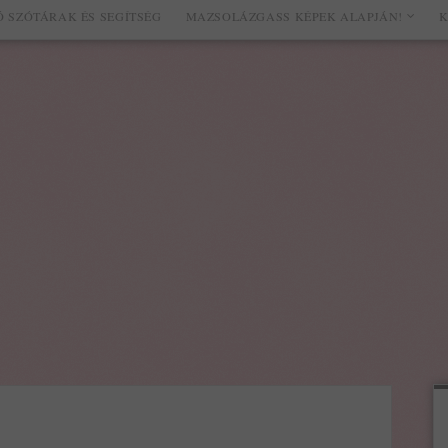
 SZÓTÁRAK ÉS SEGÍTSÉG
MAZSOLÁZGASS KÉPEK ALAPJÁN!
K