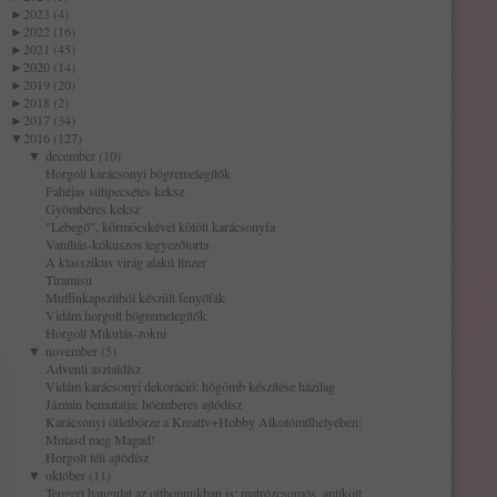
►
2023 (4)
►
2022 (16)
►
2021 (45)
►
2020 (14)
►
2019 (20)
►
2018 (2)
►
2017 (34)
▼
2016 (127)
▼
december (10)
Horgolt karácsonyi bögremelegítők
Fahéjas sütipecsétes keksz
Gyömbéres keksz
"Lebegő", körmöcskével kötött karácsonyfa
Vaníliás-kókuszos legyezőtorta
A klasszikus virág alakú linzer
Tiramisu
Muffinkapszliból készült fenyőfák
Vidám horgolt bögremelegítők
Horgolt Mikulás-zokni
▼
november (5)
Adventi asztaldísz
Vidám karácsonyi dekoráció: hógömb készítése házilag
Jázmin bemutatja: hóemberes ajtódísz
Karácsonyi ötletbörze a Kreatív+Hobby Alkotóműhelyében:
Mutasd meg Magad!
Horgolt téli ajtódísz
▼
október (11)
Tengeri hangulat az otthonunkban is: matrózcsomós, antikolt