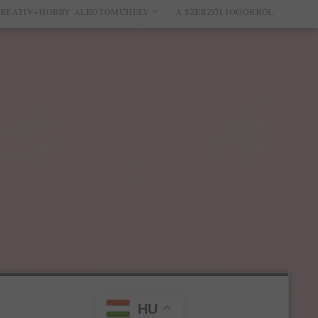
REATÍV+HOBBY ALKOTÓMŰHELY
A SZERZŐI JOGOKRÓL
HU