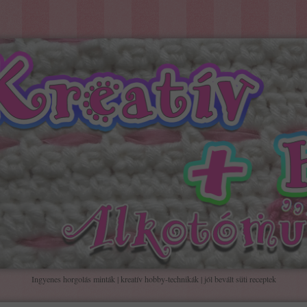
Ingyenes horgolás minták | kreatív hobby-technikák | jól bevált süti receptek