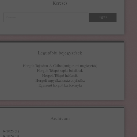
Keresés
Keresés
Legutóbbi bejegyzések
Horgolt Tojásban-A-Csibe (amigurumi meglepetés)
Horgolt Télapó-sapka babáknak
Horgolt Télapó-hálózsák
Horgolt angyalka karácsonyfadísz
Egyszerű horgolt karácsonyfa
Archívum
►
2025 (1)
►
2024 (3)