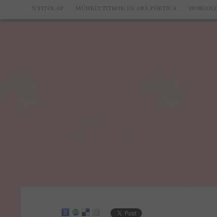
NYITÓLAP
MŰHELYTITKOK ÉS ARS POETICA
HORGOLÓ