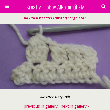
Kreatív+Hobby Alkotóműhely
Back to A klaszter (cluster) horgolása 1.
Klaszter 4 krp-ből
« previous in gallery
next in gallery »