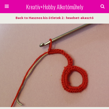
Kreatív+Hobby Alkotóműhely
Back to Hasznos kis ötletek 2.: headset-akasztó