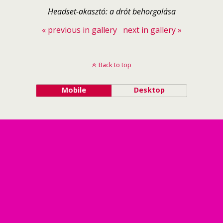
Headset-akasztó: a drót behorgolása
« previous in gallery
next in gallery »
Back to top
Mobile
Desktop