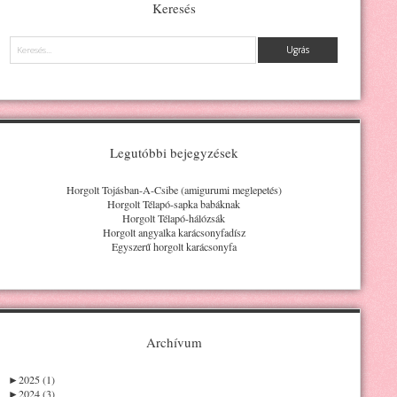
Keresés
Keresés
Legutóbbi bejegyzések
Horgolt Tojásban-A-Csibe (amigurumi meglepetés)
Horgolt Télapó-sapka babáknak
Horgolt Télapó-hálózsák
Horgolt angyalka karácsonyfadísz
Egyszerű horgolt karácsonyfa
Archívum
►
2025 (1)
►
2024 (3)