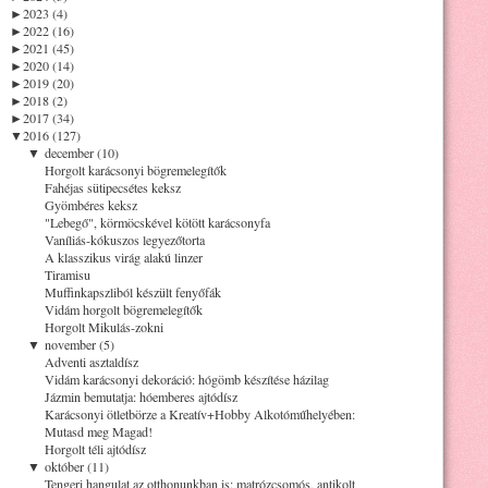
►
2023 (4)
►
2022 (16)
►
2021 (45)
►
2020 (14)
►
2019 (20)
►
2018 (2)
►
2017 (34)
▼
2016 (127)
▼
december (10)
Horgolt karácsonyi bögremelegítők
Fahéjas sütipecsétes keksz
Gyömbéres keksz
"Lebegő", körmöcskével kötött karácsonyfa
Vaníliás-kókuszos legyezőtorta
A klasszikus virág alakú linzer
Tiramisu
Muffinkapszliból készült fenyőfák
Vidám horgolt bögremelegítők
Horgolt Mikulás-zokni
▼
november (5)
Adventi asztaldísz
Vidám karácsonyi dekoráció: hógömb készítése házilag
Jázmin bemutatja: hóemberes ajtódísz
Karácsonyi ötletbörze a Kreatív+Hobby Alkotóműhelyében:
Mutasd meg Magad!
Horgolt téli ajtódísz
▼
október (11)
Tengeri hangulat az otthonunkban is: matrózcsomós, antikolt