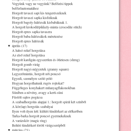
Vegyünk vagy ne vegyünk? Befőzési tippek
befőzőautomatához
Horgolt tavaszi sapi kis tengerészeknek
Horgolt tavaszi sapka kisfiúknak
Horgolt bagoly-hálózsák kisbabáknak 1.
A horgolt krokodil/pikkely-minta (crocodile stitch)
Horgolt epres sapka tavaszra
Horgolt baba-hálózsákok méretezése
Horgolt epres hálózsák
▼
április (17)
A hátsó relief horgolása
Az első relief horgolása
Horgolt kardigán egyszerűen és ötletesen (shrug)
Horgolt gomb-virág
Horgolt nagyi-négyzetek (granny square)
Legyezőmintás, horgolt női poncsó
Egyedi, személyre szóló póló
Hogyan horgolhatunk rugós rojtokat?
Függőleges konyhakert műanyagflakonokban
Süniben a növény, avagy a kerti-süni
Füstölt sajtos pogácsa
A szabadhorgolás alapjai 1.: horgolt spirál két színből
A kör(lap) horgolás szabályai
Ilyen volt-ilyen lett: kültéri tündérkert az előkertben
Tarka-barka horgolt poncsó gyermekeknek
A varázskör (magic ring)
Beltéri tündérkert törött virágcserépből
▼
március (21)