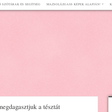
 SZÓTÁRAK ÉS SEGÍTSÉG
MAZSOLÁZGASS KÉPEK ALAPJÁN!
K
megdagasztjuk a tésztát