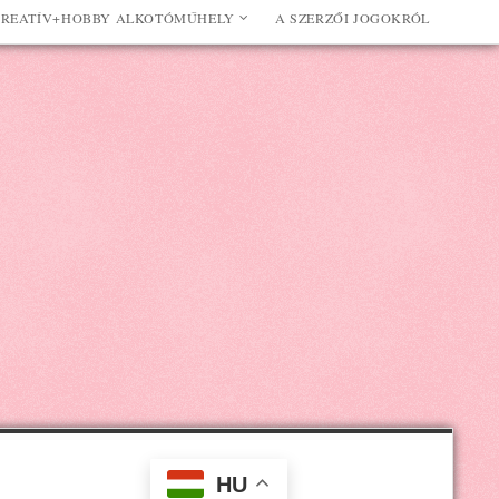
REATÍV+HOBBY ALKOTÓMŰHELY
A SZERZŐI JOGOKRÓL
HU