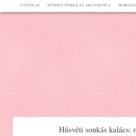
NYITÓLAP
MŰHELYTITKOK ÉS ARS POETICA
HORGOLÓ
Húsvéti sonkás kalács: 