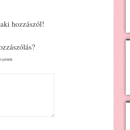
 aki hozzászól!
ozzászólás?
l jelöltük