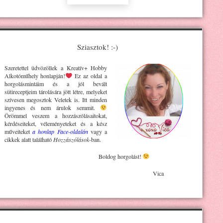
Sziasztok! :-)
Szeretettel üdvözöllek a Kreatív+ H
obby
Alkotóműhely
honlapján!
Ez az oldal a
horgolásmintáim és a jól bevált
sütireceptjeim tárolására jött létre, melyeket
szívesen megosztok Veletek is. Itt minden
ingyenes és nem árulok semmit.
Örömmel veszem a hozzászólásaitokat,
kérdéseiteket, véleményeteket és a kész
műveiteket
a honlap Face-oldalán
vagy a
cikkek alatt található
Hozzászólások
-ban.
Boldog horgolást!
Vica