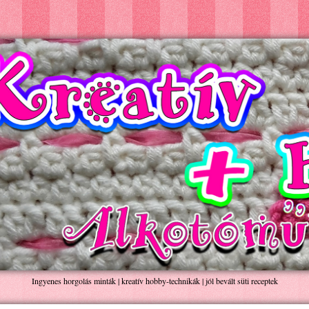
Ingyenes horgolás minták | kreatív hobby-technikák | jól bevált süti receptek