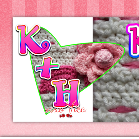
Kreatív+Hobby
Alkotóműhely