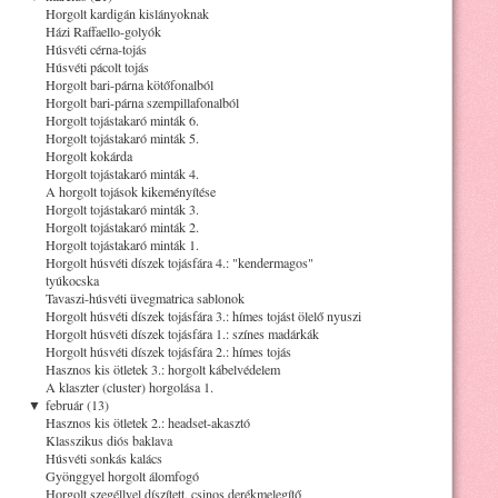
Horgolt kardigán kislányoknak
Házi Raffaello-golyók
Húsvéti cérna-tojás
Húsvéti pácolt tojás
Horgolt bari-párna kötőfonalból
Horgolt bari-párna szempillafonalból
Horgolt tojástakaró minták 6.
Horgolt tojástakaró minták 5.
Horgolt kokárda
Horgolt tojástakaró minták 4.
A horgolt tojások kikeményítése
Horgolt tojástakaró minták 3.
Horgolt tojástakaró minták 2.
Horgolt tojástakaró minták 1.
Horgolt húsvéti díszek tojásfára 4.: "kendermagos"
tyúkocska
Tavaszi-húsvéti üvegmatrica sablonok
Horgolt húsvéti díszek tojásfára 3.: hímes tojást ölelő nyuszi
Horgolt húsvéti díszek tojásfára 1.: színes madárkák
Horgolt húsvéti díszek tojásfára 2.: hímes tojás
Hasznos kis ötletek 3.: horgolt kábelvédelem
A klaszter (cluster) horgolása 1.
▼
február (13)
Hasznos kis ötletek 2.: headset-akasztó
Klasszikus diós baklava
Húsvéti sonkás kalács
Gyönggyel horgolt álomfogó
Horgolt szegéllyel díszített, csinos derékmelegítő