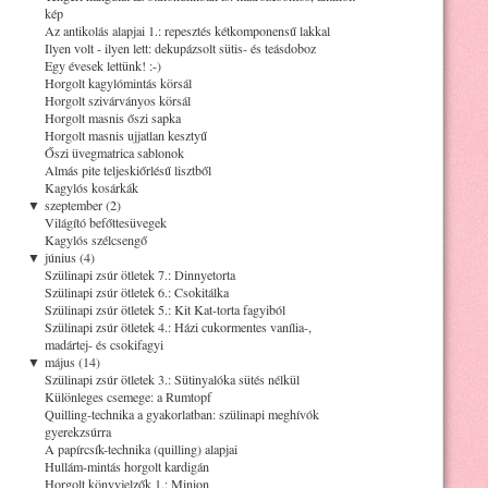
kép
Az antikolás alapjai 1.: repesztés kétkomponensű lakkal
Ilyen volt - ilyen lett: dekupázsolt sütis- és teásdoboz
Egy évesek lettünk! :-)
Horgolt kagylómintás körsál
Horgolt szivárványos körsál
Horgolt masnis őszi sapka
Horgolt masnis ujjatlan kesztyű
Őszi üvegmatrica sablonok
Almás pite teljeskiőrlésű lisztből
Kagylós kosárkák
▼
szeptember (2)
Világító befőttesüvegek
Kagylós szélcsengő
▼
június (4)
Szülinapi zsúr ötletek 7.: Dinnyetorta
Szülinapi zsúr ötletek 6.: Csokitálka
Szülinapi zsúr ötletek 5.: Kit Kat-torta fagyiból
Szülinapi zsúr ötletek 4.: Házi cukormentes vanília-,
madártej- és csokifagyi
▼
május (14)
Szülinapi zsúr ötletek 3.: Sütinyalóka sütés nélkül
Különleges csemege: a Rumtopf
Quilling-technika a gyakorlatban: szülinapi meghívók
gyerekzsúrra
A papírcsík-technika (quilling) alapjai
Hullám-mintás horgolt kardigán
Horgolt könyvjelzők 1.: Minion