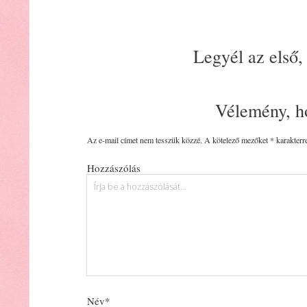
Legyél az első,
Vélemény, h
Az e-mail címet nem tesszük közzé.
A kötelező mezőket
*
karakterre
Hozzászólás
Név*